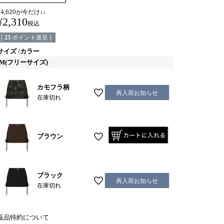
¥
4,620
が今だけ↓↓
¥
2,310
税込
[
23
ポイント進呈 ]
サイズ
カラー
M(フリーサイズ)
カモフラ柄
再入荷お知らせ
在庫切れ
ブラウン
ブラック
再入荷お知らせ
在庫切れ
返品特約について