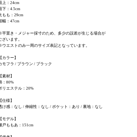
股上：24cm
股下：4.5cm
太もも：29cm
裾幅：47cm
※平置き・メジャー採寸のため、多少の誤差が生じる場合が
ございます。
※ウエストのみ一周のサイズ表記となっています。
【カラー】
カモフラ / ブラウン / ブラック
【素材】
綿：80%
ポリエステル：20%
【仕様】
透け感：なし / 伸縮性：なし / ポケット：あり / 裏地：なし
【モデル】
瀬戸ももあ：151cm