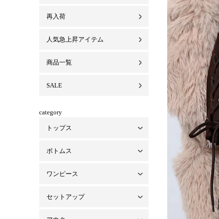
再入荷
人気急上昇アイテム
商品一覧
SALE
category
トップス
ボトムス
トップス一覧
ベアトップ・インナー
シャツ/ブラウス
パーカー
ワンピース
ボトムス一覧
パンツ
スカート
デニム
セットアップ
ワンピース一覧
ミニワンピ
ロングワンピ
オールインワン