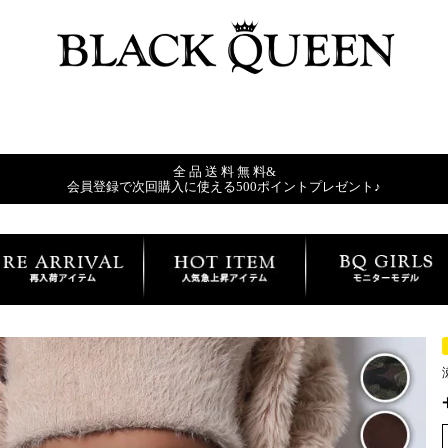
全 品 送 料 無 料&
会員登録で次回購入に使える500ポイントプレゼント♪