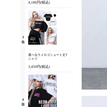
4,186円
(税込)
3
位
選べるラメロゴショート丈T
シャツ
3,450円
(税込)
4
位