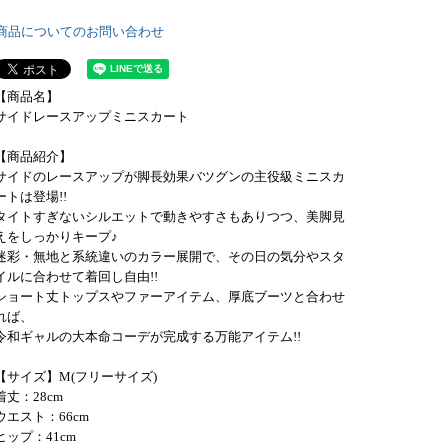
商品についてのお問い合わせ
【商品名】
サイドレースアップミニスカート
【商品紹介】
サイドのレースアップが脚長効果バツグンの主役級ミニスカ
ートは登場!!
タイトすぎないシルエットで動きやすさもありつつ、美脚見
えをしっかりキープ♪
迷彩・無地と系統違いのカラー展開で、その日の気分やスタ
イルに合わせて着回し自由!!
ショート丈トップスやファーアイテム、厚底ブーツと合わせ
れば、
令和ギャルの大本命コーデが完成する万能アイテム!!
【サイズ】M(フリーサイズ)
着丈：28cm
ウエスト：66cm
ヒップ：41cm