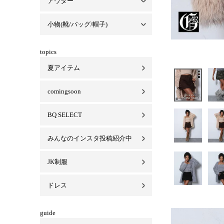
アウター
セットアップ一覧
パーカーセットアップ
Tシャツセットアップ
スカートセットアップ
ベロアセットアップ
小物(靴/バッグ/帽子)
アウター一覧
コート
ジャケット
ブルゾン/MA-1
小物(靴/バッグ/帽子)一覧
バッグ
キャップ/ハット
靴
ビキニ
マスク
topics
夏アイテム
comingsoon
BQ SELECT
みんなのインスタ投稿紹介中
JK制服
ドレス
guide