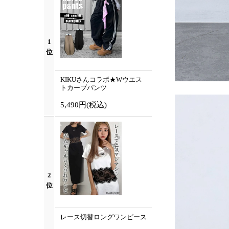
1
位
KIKUさんコラボ★Wウエス
トカーブパンツ
5,490円
(税込)
2
位
レース切替ロングワンピース