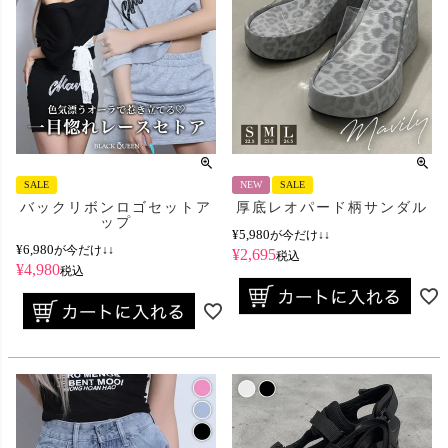
SALE
NEW
SALE
バックリボンロゴセットア
厚底レオパード柄サンダル
ップ
¥
5,980
が今だけ↓↓
¥
6,980
が今だけ↓↓
¥
2,695
税込
¥
4,980
税込