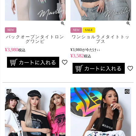
NEW
NEW
SALE
バックオープンタイトロン
ワンショルラメタイトトッ
グワンピ
プス
¥
3,980
¥
3,980
が今だけ↓↓
税込
¥
3,582
税込