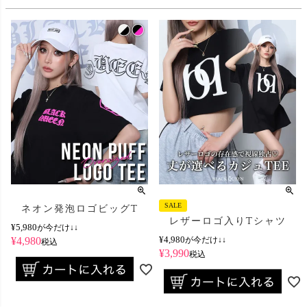
SALE
ネオン発泡ロゴビッグT
レザーロゴ入りTシャツ
¥
5,980
が今だけ↓↓
¥
4,980
¥
4,980
が今だけ↓↓
税込
¥
3,990
税込