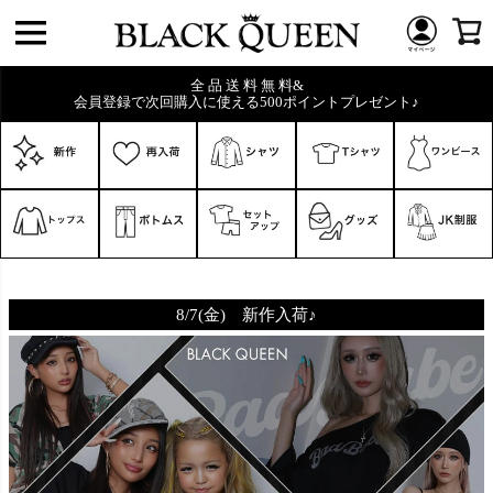
全 品 送 料 無 料&
会員登録で次回購入に使える500ポイントプレゼント♪
キーワード
8/7(金) 新作入荷♪
価格
〜
在庫なし商品
在庫なし商品を表示しない