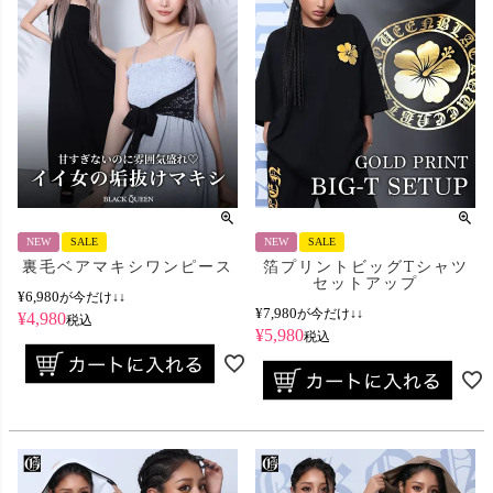
NEW
SALE
NEW
SALE
裏毛ベアマキシワンピース
箔プリントビッグTシャツ
セットアップ
¥
6,980
が今だけ↓↓
¥
7,980
が今だけ↓↓
¥
4,980
税込
¥
5,980
税込