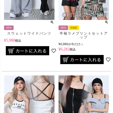
NEW
NEW
SALE
スウェットワイドパンツ
半袖ラメプリントセットア
ップ
¥
5,980
税込
¥
6,980
が今だけ↓↓
¥
6,282
税込