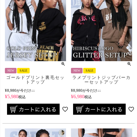
NEW
SALE
NEW
SALE
ゴールドプリント裏毛セッ
ラメプリントジップパーカ
トアップ
ーセットアップ
¥
8,980
¥
8,980
が今だけ↓↓
が今だけ↓↓
¥
5,980
¥
6,980
税込
税込