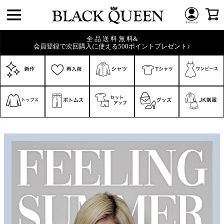
全 品 送 料 無 料&
会員登録で次回購入に使える500ポイントプレゼント♪