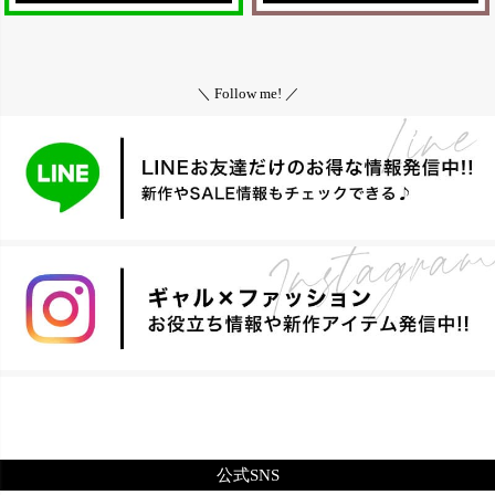
＼ Follow me! ／
公式SNS