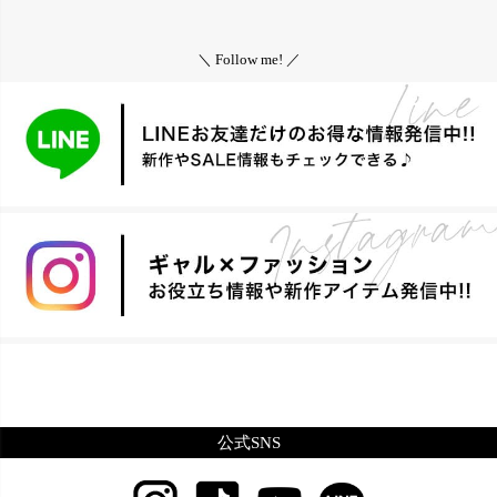
＼ Follow me! ／
公式SNS