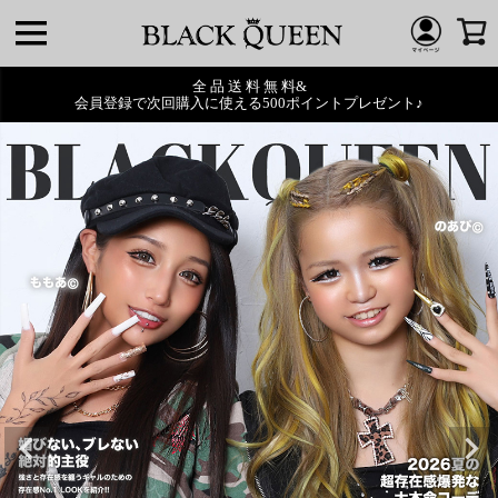
全 品 送 料 無 料&
会員登録で次回購入に使える500ポイントプレゼント♪