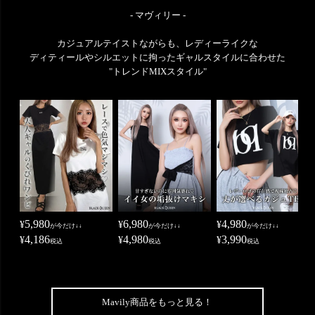
- マヴィリー -
カジュアルテイストながらも、レディーライクな
ディティールやシルエットに拘ったギャルスタイルに合わせた
"トレンドMIXスタイル"
5,980
6,980
4,980
¥
¥
¥
が今だけ↓↓
が今だけ↓↓
が今だけ↓↓
4,186
4,980
3,990
¥
¥
¥
税込
税込
税込
Mavily商品をもっと見る！