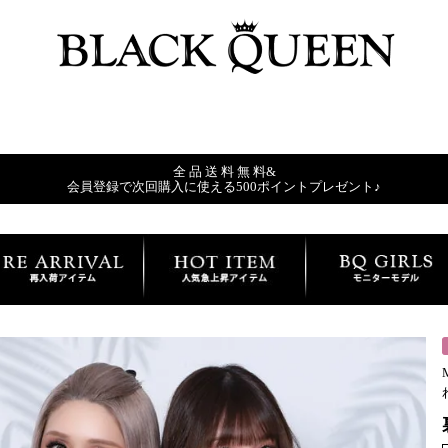
全 品 送 料 無 料&
会員登録で次回購入に使える500ポイントプレゼント♪