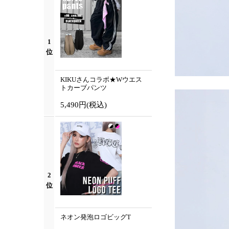
1
位
KIKUさんコラボ★Wウエス
トカーブパンツ
5,490円
(税込)
2
位
ネオン発泡ロゴビッグT