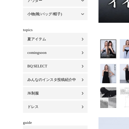
アウター
セットアップ一覧
パーカーセットアップ
Tシャツセットアップ
スカートセットアップ
ベロアセットアップ
小物(靴/バッグ/帽子)
アウター一覧
コート
ジャケット
ブルゾン/MA-1
小物(靴/バッグ/帽子)一覧
バッグ
キャップ/ハット
靴
ビキニ
マスク
topics
夏アイテム
comingsoon
BQ SELECT
みんなのインスタ投稿紹介中
JK制服
ドレス
guide