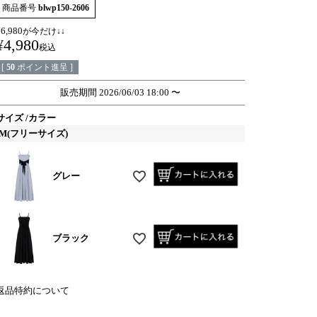
商品番号
blwp150-2606
¥
6,980
が今だけ↓↓
¥
4,980
税込
[
50
ポイント進呈 ]
販売期間
2026/06/03 18:00
〜
サイズ
カラー
M(フリーサイズ)
グレー
ブラック
返品特約について