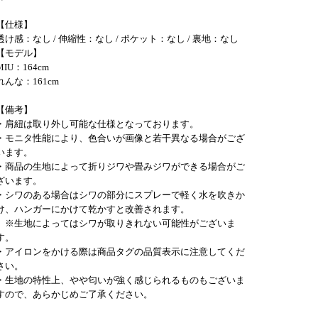
【仕様】
透け感：なし / 伸縮性：なし / ポケット：なし / 裏地：なし
【モデル】
MIU：164cm
れんな：161cm
【備考】
・肩紐は取り外し可能な仕様となっております。
・モニタ性能により、色合いが画像と若干異なる場合がござ
います。
・商品の生地によって折りジワや畳みジワができる場合がご
ざいます。
・シワのある場合はシワの部分にスプレーで軽く水を吹きか
け、ハンガーにかけて乾かすと改善されます。
※生地によってはシワが取りきれない可能性がございま
す。
・アイロンをかける際は商品タグの品質表示に注意してくだ
さい。
・生地の特性上、やや匂いが強く感じられるものもございま
すので、あらかじめご了承ください。