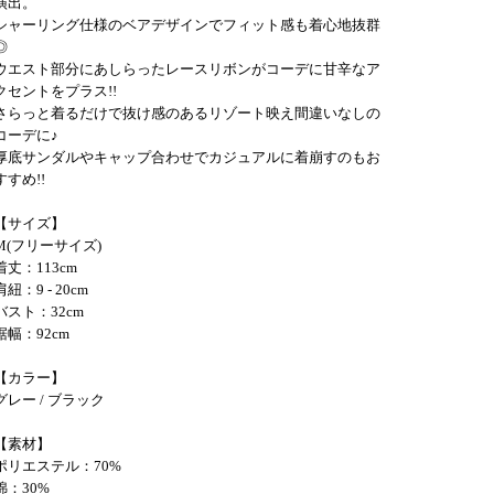
演出。
シャーリング仕様のベアデザインでフィット感も着心地抜群
◎
ウエスト部分にあしらったレースリボンがコーデに甘辛なア
クセントをプラス!!
さらっと着るだけで抜け感のあるリゾート映え間違いなしの
コーデに♪
厚底サンダルやキャップ合わせでカジュアルに着崩すのもお
すすめ!!
【サイズ】
M(フリーサイズ)
着丈：113cm
肩紐：9 - 20cm
バスト：32cm
裾幅：92cm
【カラー】
グレー / ブラック
【素材】
ポリエステル：70%
綿：30%