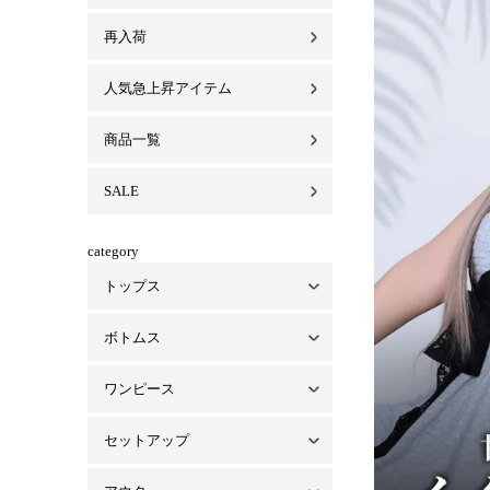
再入荷
人気急上昇アイテム
商品一覧
SALE
category
トップス
ボトムス
トップス一覧
ベアトップ・インナー
シャツ/ブラウス
パーカー
ワンピース
ボトムス一覧
パンツ
スカート
デニム
セットアップ
ワンピース一覧
ミニワンピ
ロングワンピ
オールインワン