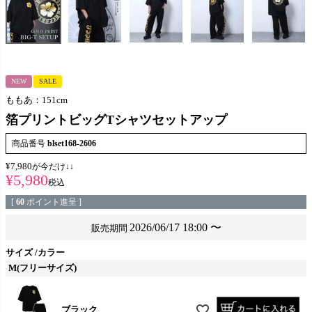
NEW
SALE
ももあ：151cm
箔プリントビッグTシャツセットアップ
商品番号
blset168-2606
¥
7,980
が今だけ↓↓
¥
5,980
税込
[
60
ポイント進呈 ]
2026/06/17 18:00
〜
販売期間
サイズ
カラー
M(フリーサイズ)
ブラック