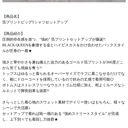
【商品名】
箔プリントビッグTシャツセットアップ
【商品紹介】
圧倒的存在感を放つ、“強め” 箔プリントセットアップが爆誕!!
BLACK QUEENを象徴する金とハイビスカスをかけ合わせたバックスタイ
ルが圧巻の一着★
強さと華やかさを兼ね備えた迫力のあるゴールド箔プリントが360度どこ
から見ても視線を奪う!!
トップスはゆるっと着られるオーバーサイズでラフに着こなせるだけでな
く、裾にドローコードを採用しているので好みの丈感で着用可能◎
ボトムスはストレスフリーなウエストゴム仕様に加え、程よくルーズなシ
ルエットで脚長効果も抜群!!
さらっとした着心地のスウェット素材でデイリー使いはもちろん、様々な
シーンで大活躍♪
セットアップで着れば統一感のある “強めストリートスタイル” が完成
し、上下別々でも着回し力抜群★