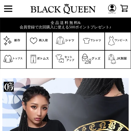
全 品 送 料 無 料&
会員登録で次回購入に使える500ポイントプレゼント♪