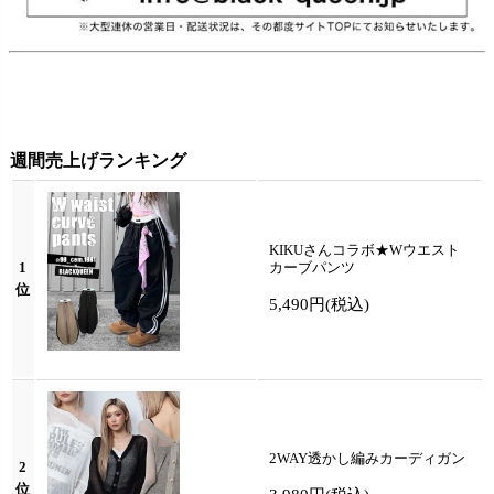
週間売上げランキング
KIKUさんコラボ★Wウエスト
1
カーブパンツ
位
5,490円
(税込)
2WAY透かし編みカーディガン
2
位