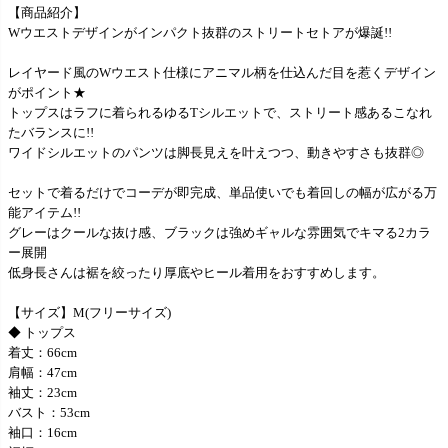
【商品紹介】
Wウエストデザインがインパクト抜群のストリートセトアが爆誕!!
レイヤード風のWウエスト仕様にアニマル柄を仕込んだ目を惹くデザイン
がポイント★
トップスはラフに着られるゆるTシルエットで、ストリート感あるこなれ
たバランスに!!
ワイドシルエットのパンツは脚長見えを叶えつつ、動きやすさも抜群◎
セットで着るだけでコーデが即完成、単品使いでも着回しの幅が広がる万
能アイテム!!
グレーはクールな抜け感、ブラックは強めギャルな雰囲気でキマる2カラ
ー展開
低身長さんは裾を絞ったり厚底やヒール着用をおすすめします。
【サイズ】M(フリーサイズ)
◆ トップス
着丈：66cm
肩幅：47cm
袖丈：23cm
バスト：53cm
袖口：16cm