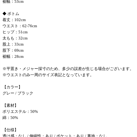
裾幅：53cm
◆ ボトム
着丈：102cm
ウエスト：62-76cm
ヒップ：51cm
太もも：32cm
股上：33cm
股下：69cm
裾幅：28cm
※平置き・メジャー採寸のため、多少の誤差が生じる場合がございます。
※ウエストのみ一周のサイズ表記となっています。
【カラー】
グレー / ブラック
【素材】
ポリエステル：50%
綿：50%
【仕様】
透け感：なし / 伸縮性：あり / ポケット：あり / 裏地：なし