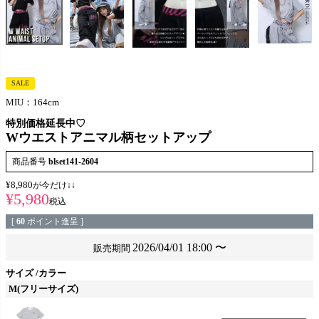
SALE
MIU：164cm
特別価格延長中♡
Wウエストアニマル柄セットアップ
商品番号
blset141-2604
¥
8,980
が今だけ↓↓
¥
5,980
税込
[
60
ポイント進呈 ]
2026/04/01 18:00
〜
販売期間
サイズ
カラー
M(フリーサイズ)