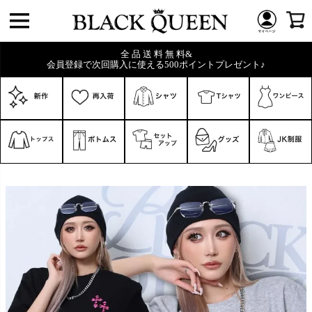
全 品 送 料 無 料&
会員登録で次回購入に使える500ポイントプレゼント♪