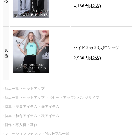
位
4,186円
(税込)
ハイビスカスちびTシャツ
10
位
2,980円
(税込)
商品一覧
セットアップ
商品一覧
セットアップ
《セットアップ》パンツタイプ
特集
春夏アイテム
春アイテム
特集
秋冬アイテム
秋アイテム
新作・再入荷
新作
ファッションジャンル
Mavily商品一覧