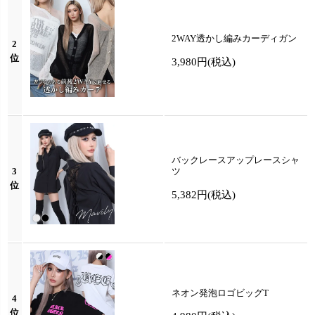
2WAY透かし編みカーディガン
2
位
3,980円
(税込)
バックレースアップレースシャ
3
ツ
位
5,382円
(税込)
ネオン発泡ロゴビッグT
4
位