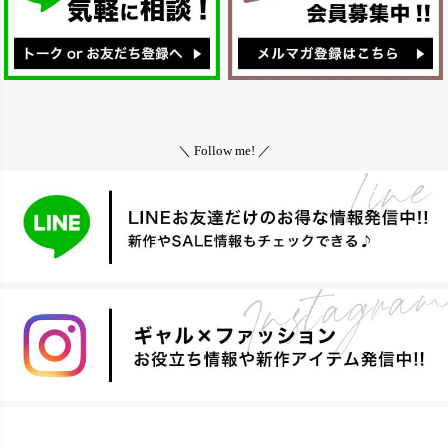
＼ Follow me! ／