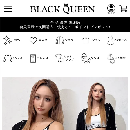
全 品 送 料 無 料&
会員登録で次回購入に使える500ポイントプレゼント♪