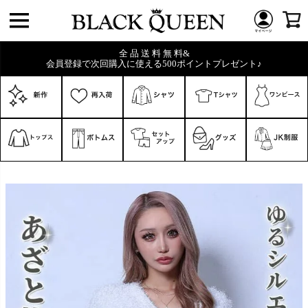
全 品 送 料 無 料&
会員登録で次回購入に使える500ポイントプレゼント♪