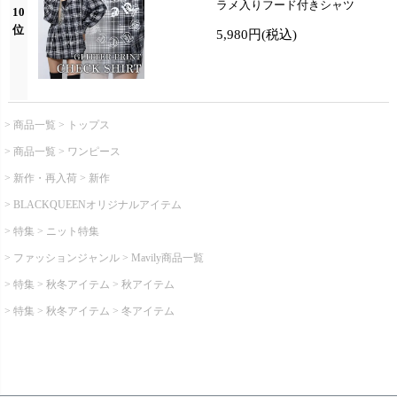
ラメ入りフード付きシャツ
10
位
5,980円
(税込)
商品一覧
トップス
商品一覧
ワンピース
新作・再入荷
新作
BLACKQUEENオリジナルアイテム
特集
ニット特集
ファッションジャンル
Mavily商品一覧
特集
秋冬アイテム
秋アイテム
特集
秋冬アイテム
冬アイテム