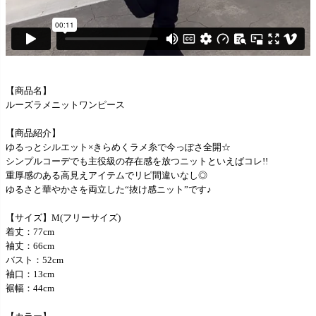
【商品名】
ルーズラメニットワンピース
【商品紹介】
ゆるっとシルエット×きらめくラメ糸で今っぽさ全開☆
シンプルコーデでも主役級の存在感を放つニットといえばコレ!!
重厚感のある高見えアイテムでリピ間違いなし◎
ゆるさと華やかさを両立した“抜け感ニット”です♪
【サイズ】M(フリーサイズ)
着丈：77cm
袖丈：66cm
バスト：52cm
袖口：13cm
裾幅：44cm