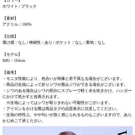
【カラー】
ホワイト / ブラック
【素材】
アクリル：100%
【仕様】
透け感：なし / 伸縮性：あり / ポケット：なし / 裏地：なし
【モデル】
MIU：164cm
【備考】
・モニタ性能により、色合いが画像と若干異なる場合がございます。
・商品の生地によって折りジワや畳みジワができる場合がございます。
・シワのある場合はシワの部分にスプレーで軽く水を吹きかけ、ハンガー
にかけて乾かすと改善されます。
※生地によってはシワが取りきれない可能性がございます。
・アイロンをかける際は商品タグの品質表示に注意してください。
・生地の特性上、やや匂いが強く感じられるものもございますので、あら
かじめご了承ください。