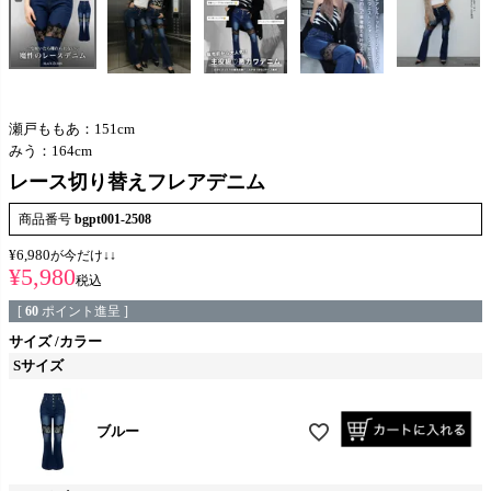
瀬戸ももあ：151cm
みう：164cm
レース切り替えフレアデニム
商品番号
bgpt001-2508
¥
6,980
が今だけ↓↓
¥
5,980
税込
[
60
ポイント進呈 ]
サイズ
カラー
Sサイズ
ブルー