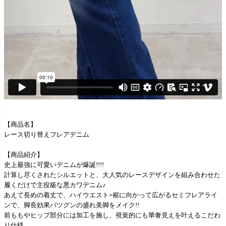
【商品名】
レース切り替えフレアデニム
【商品紹介】
史上最強に可愛いデニムが爆誕!!!!
計算し尽くされたシルエットと、大人気のレースデザインを組み合わせた
履くだけで主役級な悪カワデニム♪
あえて長めの着丈で、ハイウエスト×裾に向かって広がるセミフレアライ
ンで、脚長効果バツグンの盛れ美脚をメイク!!
前ももやヒップ部分には加工を施し、視覚的にも華奢見えを叶えるこだわ
り仕様。