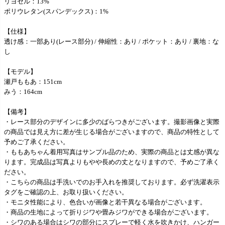
リヨセル：13%
ポリウレタン(スパンデックス)：1%
【仕様】
透け感：一部あり(レース部分) / 伸縮性：あり / ポケット：あり / 裏地：な
し
【モデル】
瀬戸ももあ：151cm
みう：164cm
【備考】
・レース部分のデザインに多少のばらつきがございます。撮影画像と実際
の商品では見え方に差が生じる場合がございますので、商品の特性として
予めご了承ください。
・ももあちゃん着用写真はサンプル品のため、実際の商品とは丈感が異な
ります。完成品は写真よりもやや長めの丈となりますので、予めご了承く
ださい。
・こちらの商品は手洗いでのお手入れを推奨しております。必ず洗濯表示
タグをご確認の上、お取り扱いください。
・モニタ性能により、色合いが画像と若干異なる場合がございます。
・商品の生地によって折りジワや畳みジワができる場合がございます。
・シワのある場合はシワの部分にスプレーで軽く水を吹きかけ、ハンガー