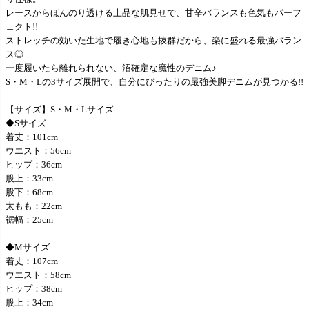
レースからほんのり透ける上品な肌見せで、甘辛バランスも色気もパーフ
ェクト!!
ストレッチの効いた生地で履き心地も抜群だから、楽に盛れる最強バラン
ス◎
一度履いたら離れられない、沼確定な魔性のデニム♪
S・M・Lの3サイズ展開で、自分にぴったりの最強美脚デニムが見つかる!!
【サイズ】S・M・Lサイズ
◆Sサイズ
着丈：101cm
ウエスト：56cm
ヒップ：36cm
股上：33cm
股下：68cm
太もも：22cm
裾幅：25cm
◆Mサイズ
着丈：107cm
ウエスト：58cm
ヒップ：38cm
股上：34cm