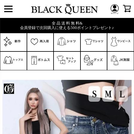
全 品 送 料 無 料&
会員登録で次回購入に使える500ポイントプレゼント♪