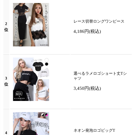
レース切替ロングワンピース
2
位
4,186円
(税込)
選べるラメロゴショート丈Tシ
3
ャツ
位
3,450円
(税込)
ネオン発泡ロゴビッグT
4