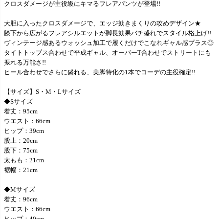
クロスダメージが主役級にキマるフレアパンツが登場!!
大胆に入ったクロスダメージで、エッジ効きまくりの攻めデザイン★
膝下から広がるフレアシルエットが脚長効果バチ盛れでスタイル格上げ!!
ヴィンテージ感あるウォッシュ加工で履くだけでこなれギャル感プラス◎
タイトトップス合わせで平成ギャル、オーバーT合わせでストリートにも
振れる万能さ!!
ヒール合わせでさらに盛れる、美脚特化の1本でコーデの主役確定!!
【サイズ】S・M・Lサイズ
◆Sサイズ
着丈：95cm
ウエスト：66cm
ヒップ：39cm
股上：20cm
股下：75cm
太もも：21cm
裾幅：21cm
◆Mサイズ
着丈：96cm
ウエスト：66cm
ヒップ：40cm