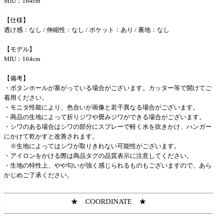
MIU：164cm
【仕様】
透け感：なし / 伸縮性：なし / ポケット：あり / 裏地：なし
【モデル】
MIU：164cm
【備考】
・ボタンホールが塞がっている場合がございます。カッター等で開けてご
着用ください。
・モニタ性能により、色合いが画像と若干異なる場合がございます。
・商品の生地によって折りジワや畳みジワができる場合がございます。
・シワのある場合はシワの部分にスプレーで軽く水を吹きかけ、ハンガー
にかけて乾かすと改善されます。
※生地によってはシワが取りきれない可能性がございます。
・アイロンをかける際は商品タグの品質表示に注意してください。
・生地の特性上、やや匂いが強く感じられるものもございますので、あら
かじめご了承ください。
★ COORDINATE ★