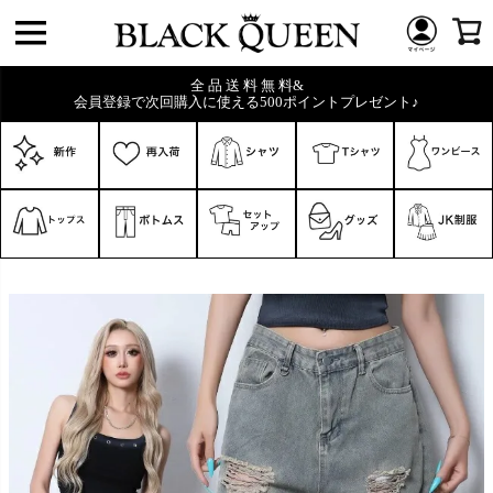
全 品 送 料 無 料&
会員登録で次回購入に使える500ポイントプレゼント♪