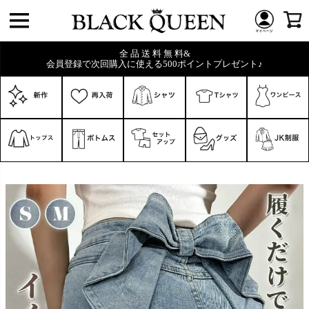
全 品 送 料 無 料&
会員登録で次回購入に使える500ポイントプレゼント♪