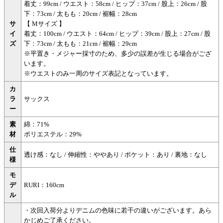
着丈：99cm / ウエスト：58cm / ヒップ：37cm / 股上：26cm / 股
下：73cm / 太もも：20cm / 裾幅：28cm
サ
【 Mサイズ 】
イ
着丈：100cm / ウエスト：64cm / ヒップ：39cm / 股上：27cm / 股
ズ
下：73cm / 太もも：21cm / 裾幅：29cm
※平置き・メジャー採寸のため、多少の誤差が生じる場合がござ
います。
※ウエストのみ一周のサイズ表記となっています。
カ
ラ
サックス
ー
素
綿：71%
材
ポリエステル：29%
仕
透け感：なし / 伸縮性：ややあり / ポケット：あり / 裏地：なし
様
モ
デ
RURI：160cm
ル
・次回入荷分よりデニムの色味に若干の違いがございます。あら
かじめご了承ください。