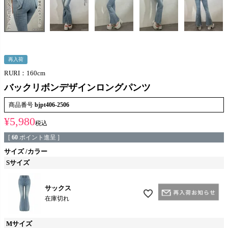
再入荷
RURI：160cm
バックリボンデザインロングパンツ
商品番号
bjpt406-2506
¥
5,980
税込
[
60
ポイント進呈 ]
サイズ
カラー
Sサイズ
サックス
在庫切れ
Mサイズ