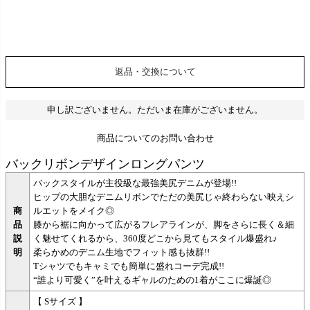
返品・交換について
申し訳ございません。ただいま在庫がございません。
商品についてのお問い合わせ
バックリボンデザインロングパンツ
バックスタイルが主役級な最強美尻デニムが登場!!
ヒップの大胆なデニムリボンでただの美尻じゃ終わらない映えシ
商
ルエットをメイク◎
品
膝から裾に向かって広がるフレアラインが、脚をさらに長く＆細
説
く魅せてくれるから、360度どこから見てもスタイル爆盛れ♪
明
柔らかめのデニム生地でフィット感も抜群!!
Tシャツでもキャミでも簡単に盛れコーデ完成!!
“誰より可愛く”を叶えるギャルのための1着がここに爆誕◎
【 Sサイズ 】