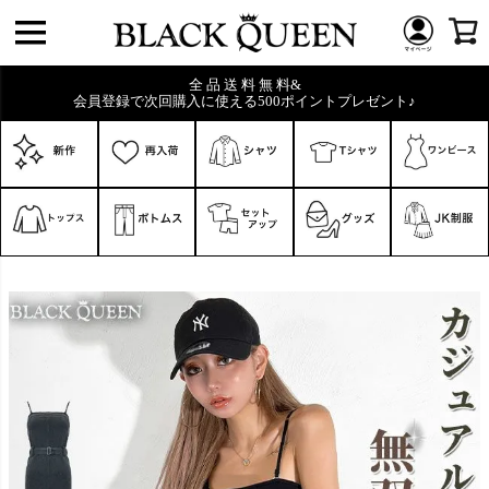
全 品 送 料 無 料&
会員登録で次回購入に使える500ポイントプレゼント♪