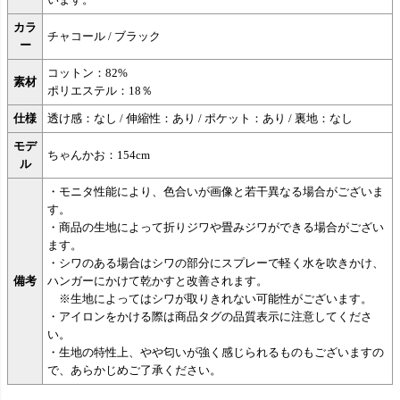
カラ
チャコール / ブラック
ー
コットン：82%
素材
ポリエステル：18％
仕様
透け感：なし / 伸縮性：あり / ポケット：あり / 裏地：なし
モデ
ちゃんかお：154cm
ル
・モニタ性能により、色合いが画像と若干異なる場合がございま
す。
・商品の生地によって折りジワや畳みジワができる場合がござい
ます。
・シワのある場合はシワの部分にスプレーで軽く水を吹きかけ、
備考
ハンガーにかけて乾かすと改善されます。
※生地によってはシワが取りきれない可能性がございます。
・アイロンをかける際は商品タグの品質表示に注意してくださ
い。
・生地の特性上、やや匂いが強く感じられるものもございますの
で、あらかじめご了承ください。