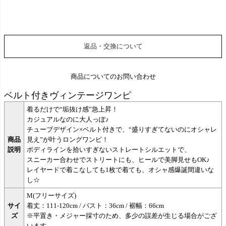
返品・交換について
商品についてのお問い合わせ
ベルト付きヴィンテージワンピ
着るだけで“垢抜け感”急上昇！
カジュアルなのに大人っぽ♪
チューブデザイン×ベルト付きで、“盛りすぎてないのにオシャレ
商品
見え”が叶うロングワンピ！
説明
ボディラインを拾いすぎないストレートシルエットで、
スニーカー合わせでストリートにも、ヒールで美脚見せもOK♪
レイヤードで着こなしても1枚で着ても、オシャ感爆誕間違いな
し☆
M(フリーサイズ)
サイ
着丈：111-120cm / バスト：36cm / 裾幅：66cm
ズ
※平置き・メジャー採寸のため、多少の誤差が生じる場合がござ
います。