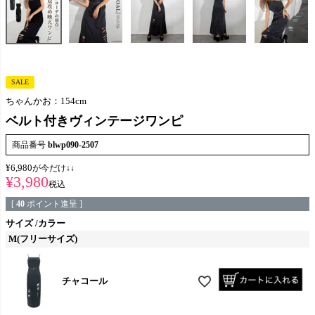
SALE
ちゃんかお：154cm
ベルト付きヴィンテージワンピ
商品番号
blwp090-2507
¥
6,980
が今だけ↓↓
¥
3,980
税込
[
40
ポイント進呈 ]
サイズ
カラー
M(フリーサイズ)
チャコール