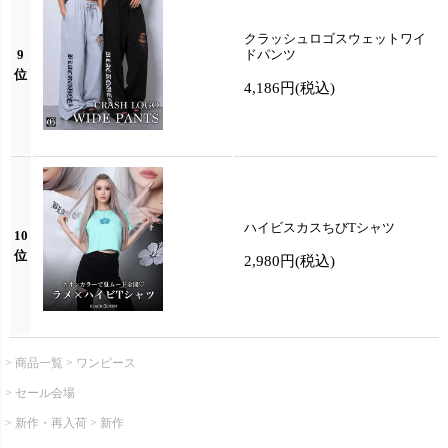
クラッシュロゴスウェットワイ
9
ドパンツ
位
4,186円
(税込)
ハイビスカスちびTシャツ
10
位
2,980円
(税込)
商品一覧
ワンピース
セール会場
新作・再入荷
新作