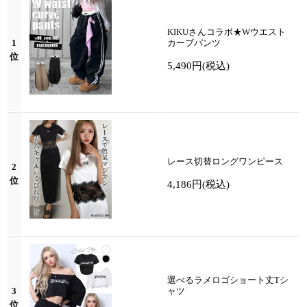
KIKUさんコラボ★Wウエスト
1
カーブパンツ
位
5,490円
(税込)
レース切替ロングワンピース
2
位
4,186円
(税込)
選べるラメロゴショート丈Tシ
3
ャツ
位