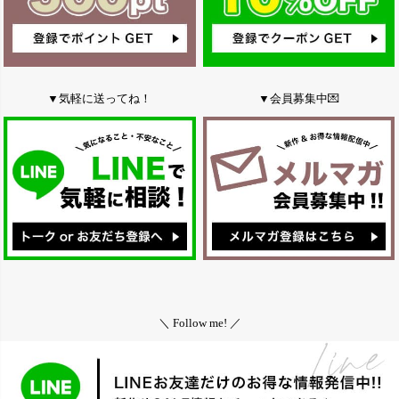
▼気軽に送ってね！
▼会員募集中💌
＼ Follow me! ／