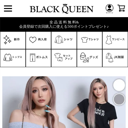
全 品 送 料 無 料&
会員登録で次回購入に使える500ポイントプレゼント♪