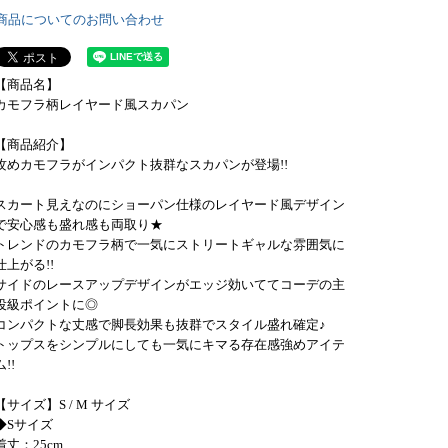
商品についてのお問い合わせ
【商品名】
カモフラ柄レイヤード風スカパン
【商品紹介】
攻めカモフラがインパクト抜群なスカパンが登場!!
スカート見えなのにショーパン仕様のレイヤード風デザイン
で安心感も盛れ感も両取り★
トレンドのカモフラ柄で一気にストリートギャルな雰囲気に
仕上がる!!
サイドのレースアップデザインがエッジ効いててコーデの主
役級ポイントに◎
コンパクトな丈感で脚長効果も抜群でスタイル盛れ確定♪
トップスをシンプルにしても一気にキマる存在感強めアイテ
ム!!
【サイズ】S / M サイズ
◆Sサイズ
着丈：25cm