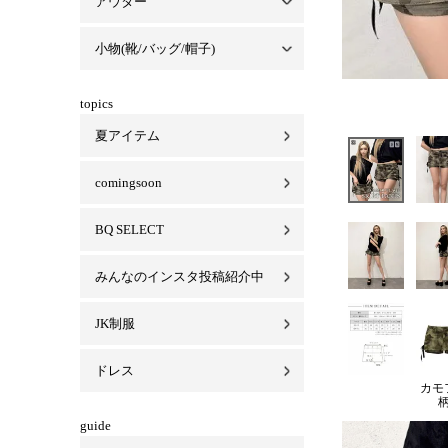
アウター
セットアップ一覧
パーカーセットアップ
Tシャツセットアップ
スカートセットアップ
ベロアセットアップ
小物(靴/バッグ/帽子)
アウター一覧
コート
ジャケット
ブルゾン/MA-1
小物(靴/バッグ/帽子)一覧
バッグ
キャップ/ハット
靴
ビキニ
マスク
topics
夏アイテム
comingsoon
BQ SELECT
みんなのインスタ投稿紹介中
JK制服
ドレス
カモ
guide