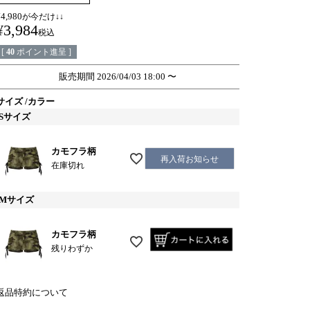
¥
4,980
が今だけ↓↓
¥
3,984
税込
[
40
ポイント進呈 ]
販売期間
2026/04/03 18:00
〜
サイズ
カラー
Sサイズ
カモフラ柄
再入荷お知らせ
在庫切れ
Mサイズ
カモフラ柄
残りわずか
返品特約について