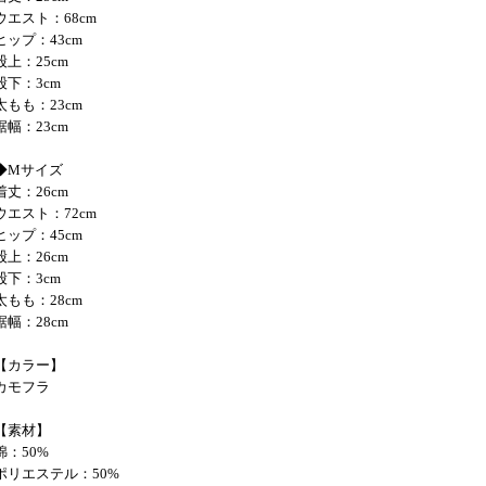
ウエスト：68cm
ヒップ：43cm
股上：25cm
股下：3cm
太もも：23cm
裾幅：23cm
◆Mサイズ
着丈：26cm
ウエスト：72cm
ヒップ：45cm
股上：26cm
股下：3cm
太もも：28cm
裾幅：28cm
【カラー】
カモフラ
【素材】
綿：50%
ポリエステル：50%