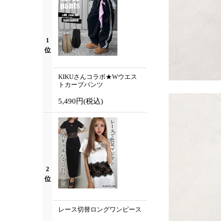
1
位
KIKUさんコラボ★Wウエス
トカーブパンツ
5,490円
(税込)
2
位
レース切替ロングワンピース