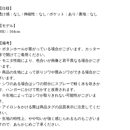
【仕様】
透け感：なし / 伸縮性：なし / ポケット：あり / 裏地：なし
【モデル】
MIU：164cm
【備考】
・ボタンホールが塞がっている場合がございます。カッター
等で開けてご着用ください。
・モニタ性能により、色合いが画像と若干異なる場合がござ
います。
・商品の生地によって折りジワや畳みジワができる場合がご
ざいます。
・シワのある場合はシワの部分にスプレーで軽く水を吹きか
け、ハンガーにかけて乾かすと改善されます。
※生地によってはシワが取りきれない可能性がございま
す。
・アイロンをかける際は商品タグの品質表示に注意してくだ
さい。
・生地の特性上、やや匂いが強く感じられるものもございま
すので、あらかじめご了承ください。