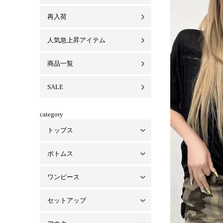
再入荷
人気急上昇アイテム
商品一覧
SALE
category
トップス
ボトムス
トップス一覧
ベアトップ・インナー
シャツ/ブラウス
パーカー
ワンピース
ボトムス一覧
パンツ
スカート
デニム
セットアップ
ワンピース一覧
ミニワンピ
ロングワンピ
オールインワン