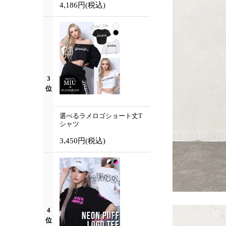
4,186円
(税込)
3
位
選べるラメロゴショート丈T
シャツ
3,450円
(税込)
4
位