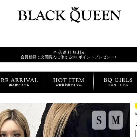
全 品 送 料 無 料&
会員登録で次回購入に使える500ポイントプレゼント♪