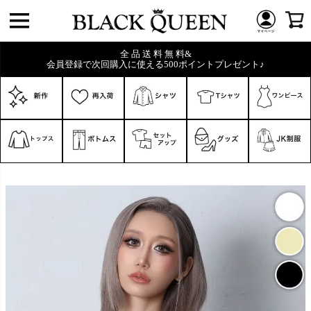
全 品 送 料 無 料&
会員登録で次回購入に使える500ポイントプレゼント♪