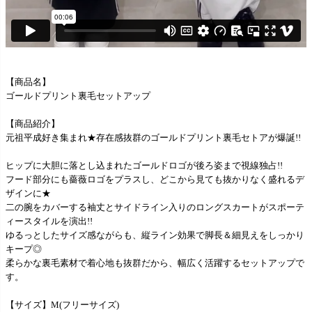
【商品名】
ゴールドプリント裏毛セットアップ
【商品紹介】
元祖平成好き集まれ★存在感抜群のゴールドプリント裏毛セトアが爆誕!!
ヒップに大胆に落とし込まれたゴールドロゴが後ろ姿まで視線独占!!
フード部分にも薔薇ロゴをプラスし、どこから見ても抜かりなく盛れるデ
ザインに★
二の腕をカバーする袖丈とサイドライン入りのロングスカートがスポーテ
ィースタイルを演出!!
ゆるっとしたサイズ感ながらも、縦ライン効果で脚長＆細見えをしっかり
キープ◎
柔らかな裏毛素材で着心地も抜群だから、幅広く活躍するセットアップで
す。
【サイズ】M(フリーサイズ)