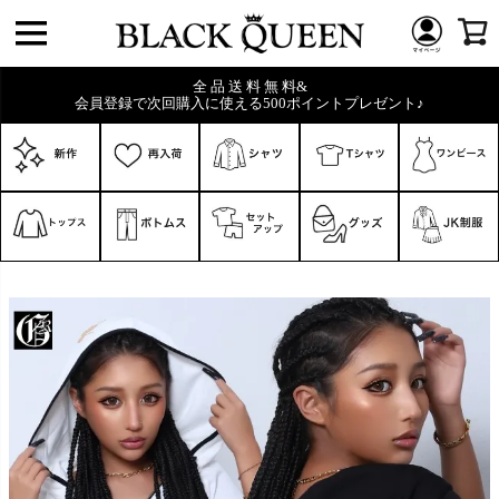
全 品 送 料 無 料&
会員登録で次回購入に使える500ポイントプレゼント♪