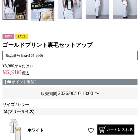
NEW
SALE
ゴールドプリント裏毛セットアップ
商品番号
blset164-2606
¥
8,980
が今だけ↓↓
¥
5,980
税込
[
60
ポイント進呈 ]
2026/06/10 18:00
〜
販売期間
サイズ
カラー
M(フリーサイズ)
ホワイト