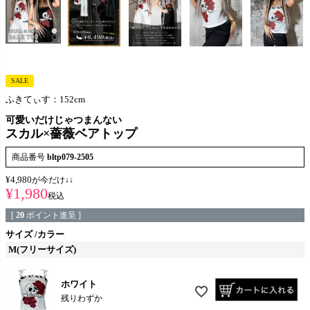
SALE
ふきてぃす：152cm
可愛いだけじゃつまんない
スカル×薔薇ベアトップ
商品番号
bltp079-2505
¥
4,980
が今だけ↓↓
¥
1,980
税込
[
20
ポイント進呈 ]
サイズ
カラー
M(フリーサイズ)
ホワイト
残りわずか