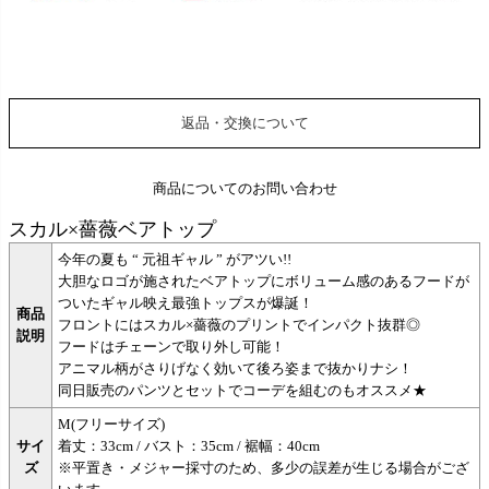
返品・交換について
商品についてのお問い合わせ
スカル×薔薇ベアトップ
今年の夏も “ 元祖ギャル ” がアツい!!
大胆なロゴが施されたベアトップにボリューム感のあるフードが
ついたギャル映え最強トップスが爆誕！
商品
フロントにはスカル×薔薇のプリントでインパクト抜群◎
説明
フードはチェーンで取り外し可能！
アニマル柄がさりげなく効いて後ろ姿まで抜かりナシ！
同日販売のパンツとセットでコーデを組むのもオススメ★
M(フリーサイズ)
サイ
着丈：33cm / バスト：35cm / 裾幅：40cm
ズ
※平置き・メジャー採寸のため、多少の誤差が生じる場合がござ