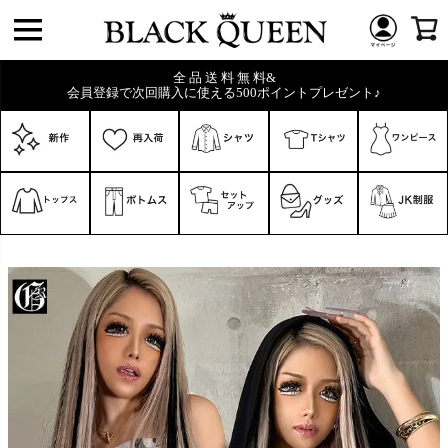
全 品 送 料 無 料&
会員登録で次回購入に使える500ポイントプレゼント♪