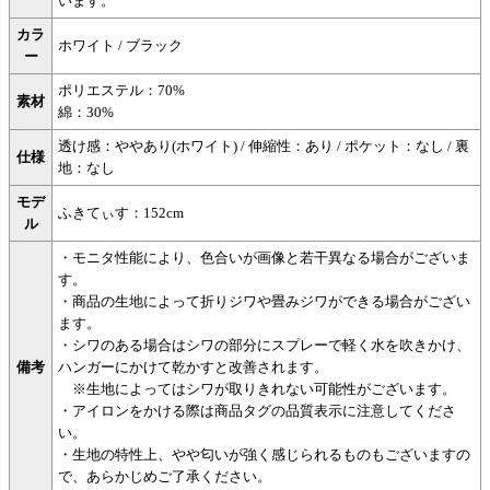
います。
カラ
ホワイト / ブラック
ー
ポリエステル：70%
素材
綿：30%
透け感：ややあり(ホワイト) / 伸縮性：あり / ポケット：なし / 裏
仕様
地：なし
モデ
ふきてぃす：152cm
ル
・モニタ性能により、色合いが画像と若干異なる場合がございま
す。
・商品の生地によって折りジワや畳みジワができる場合がござい
ます。
・シワのある場合はシワの部分にスプレーで軽く水を吹きかけ、
備考
ハンガーにかけて乾かすと改善されます。
※生地によってはシワが取りきれない可能性がございます。
・アイロンをかける際は商品タグの品質表示に注意してくださ
い。
・生地の特性上、やや匂いが強く感じられるものもございますの
で、あらかじめご了承ください。