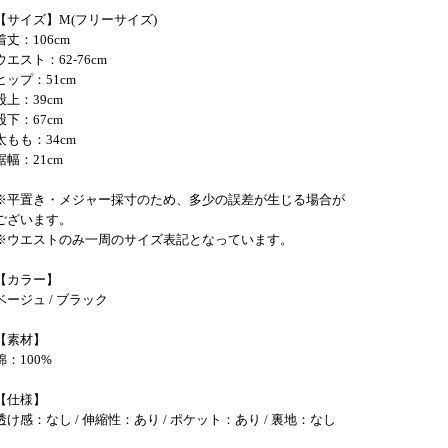
【サイズ】M(フリーサイズ)
着丈：106cm
ウエスト：62-76cm
ヒップ：51cm
股上：39cm
股下：67cm
太もも：34cm
裾幅：21cm
※平置き・メジャー採寸のため、多少の誤差が生じる場合が
ございます。
※ウエストのみ一周のサイズ表記となっています。
【カラー】
ベージュ / ブラック
【素材】
綿：100%
【仕様】
透け感：なし / 伸縮性：あり / ポケット：あり / 裏地：なし