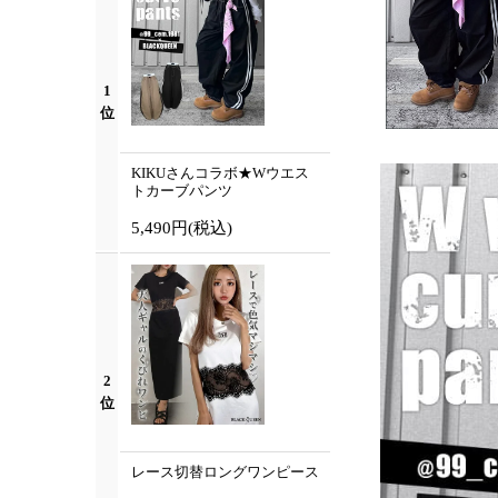
1
位
KIKUさんコラボ★Wウエス
トカーブパンツ
5,490円
(税込)
2
位
レース切替ロングワンピース