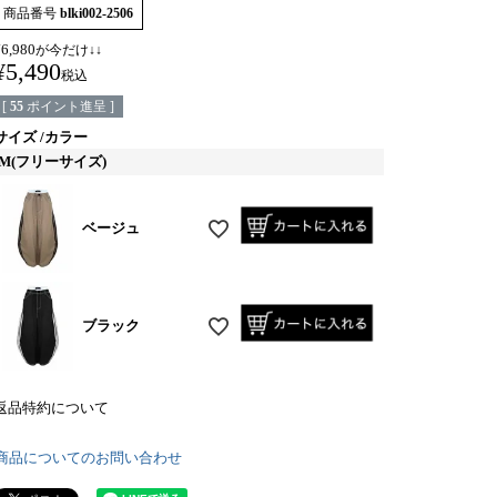
商品番号
blki002-2506
¥
6,980
が今だけ↓↓
¥
5,490
税込
[
55
ポイント進呈 ]
サイズ
カラー
M(フリーサイズ)
ベージュ
ブラック
返品特約について
商品についてのお問い合わせ