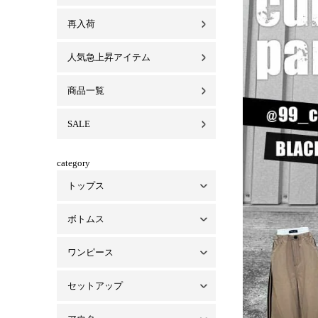
再入荷
人気急上昇アイテム
商品一覧
SALE
category
トップス
ボトムス
トップス一覧
ベアトップ・インナー
シャツ/ブラウス
パーカー
ワンピース
ボトムス一覧
パンツ
スカート
デニム
セットアップ
ワンピース一覧
ミニワンピ
ロングワンピ
オールインワン