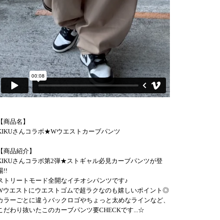
【商品名】
KIKUさんコラボ★Wウエストカーブパンツ
【商品紹介】
KIKUさんコラボ第2弾★ストギャル必見カーブパンツが登
場!!
ストリートモード全開なイチオシパンツです♪
Wウエストにウエストゴムで超ラクなのも嬉しいポイント◎
カラーごとに違うバックロゴやちょっと太めなラインなど、
こだわり抜いたこのカーブパンツ要CHECKです...☆