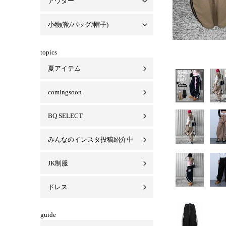
アウター
セットアップ一覧
パーカーセットアップ
Tシャツセットアップ
スカートセットアップ
ベロアセットアップ
小物(靴/バッグ/帽子)
アウター一覧
コート
ジャケット
ブルゾン/MA-1
小物(靴/バッグ/帽子)一覧
バッグ
キャップ/ハット
靴
ビキニ
マスク
topics
夏アイテム
comingsoon
BQ SELECT
みんなのインスタ投稿紹介中
JK制服
ドレス
guide