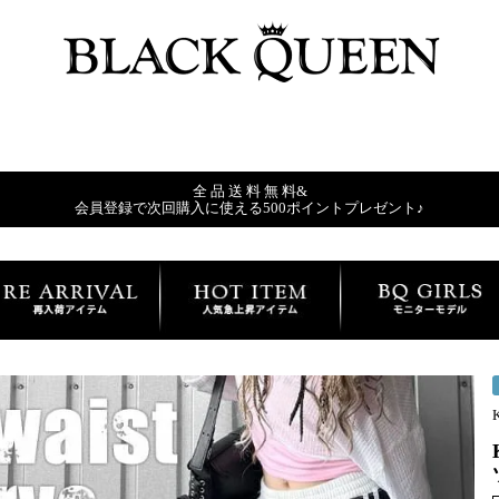
全 品 送 料 無 料&
会員登録で次回購入に使える500ポイントプレゼント♪