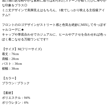
透け感のある軽やかな素材に散りばめられたストーンが動くたびに華やか
な印象をプラス◎
ミニ丈デザインで美脚見えはもちろん、1枚でしっかり映える主役級アイ
テム!!
フロントのロゴデザインがストリート感と色気を絶妙にMIXして今っぽギ
ャルコーデに★
キャップや厚底合わせでカジュアルに、ヒールやアクセを合わせれば色っ
ぽく着こなせる万能ワンピです!!
【サイズ】M(フリーサイズ)
着丈：76cm
肩幅：28cm
バスト：36cm
裾幅：38cm
【カラー】
ブラウン / ブラック
【素材】
ポリエステル：94%
ポリウレタン：6%