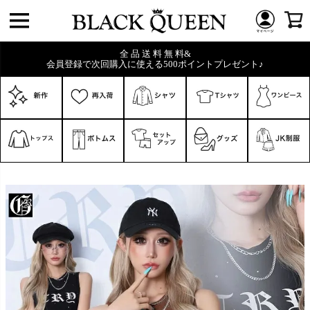
全 品 送 料 無 料&
会員登録で次回購入に使える500ポイントプレゼント♪