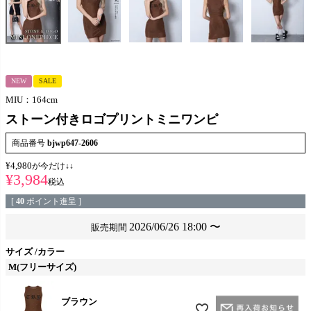
NEW
SALE
MIU：164cm
ストーン付きロゴプリントミニワンピ
商品番号
bjwp647-2606
¥
4,980
が今だけ↓↓
¥
3,984
税込
[
40
ポイント進呈 ]
2026/06/26 18:00
〜
販売期間
サイズ
カラー
M(フリーサイズ)
ブラウン