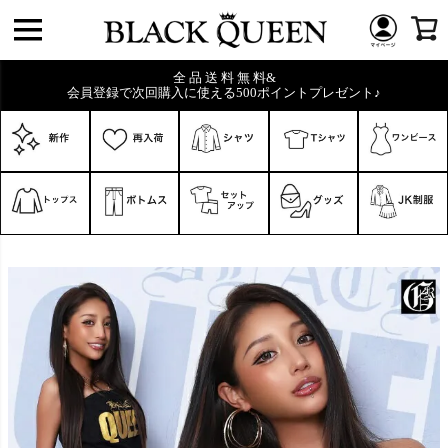
全 品 送 料 無 料&
会員登録で次回購入に使える500ポイントプレゼント♪