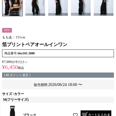
NEW
ももあ：151cm
箔プリントベアオールインワン
商品番号
blsr161-2606
¥
7,980
が今だけ↓↓
¥
6,450
税込
[
65
ポイント進呈 ]
2026/06/24 18:00
〜
販売期間
サイズ
カラー
M(フリーサイズ)
ブラック