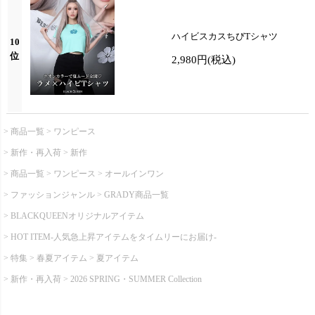
ハイビスカスちびTシャツ
10
位
2,980円
(税込)
商品一覧
ワンピース
新作・再入荷
新作
商品一覧
ワンピース
オールインワン
ファッションジャンル
GRADY商品一覧
BLACKQUEENオリジナルアイテム
HOT ITEM-人気急上昇アイテムをタイムリーにお届け-
特集
春夏アイテム
夏アイテム
新作・再入荷
2026 SPRING・SUMMER Collection