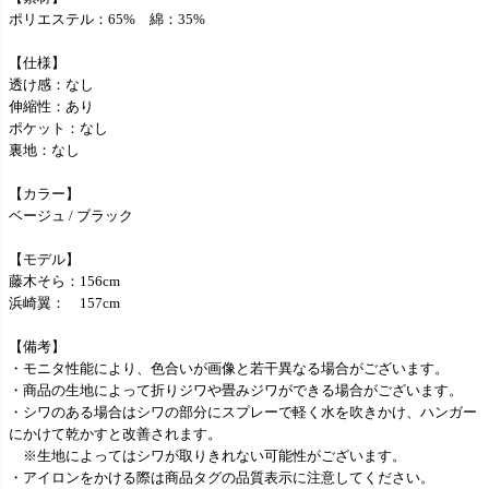
ポリエステル：65% 綿：35%
【仕様】
透け感：なし
伸縮性：あり
ポケット：なし
裏地：なし
【カラー】
ベージュ / ブラック
【モデル】
藤木そら：156cm
浜崎翼： 157cm
【備考】
・モニタ性能により、色合いが画像と若干異なる場合がございます。
・商品の生地によって折りジワや畳みジワができる場合がございます。
・シワのある場合はシワの部分にスプレーで軽く水を吹きかけ、ハンガー
にかけて乾かすと改善されます。
※生地によってはシワが取りきれない可能性がございます。
・アイロンをかける際は商品タグの品質表示に注意してください。