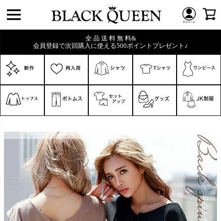
全 品 送 料 無 料&
会員登録で次回購入に使える500ポイントプレゼント♪