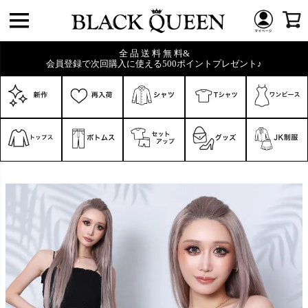
全 品 送 料 無 料&
会員登録で次回購入に使える500ポイントプレゼント♪