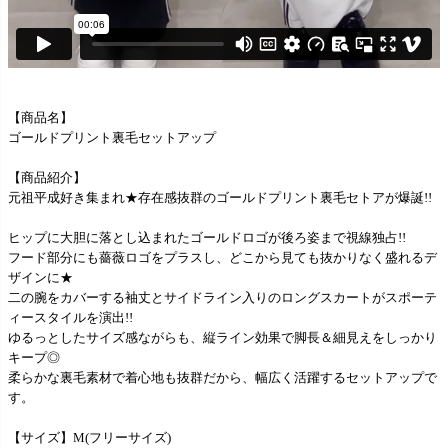
【商品名】
ゴールドプリント裏毛セットアップ
【商品紹介】
元祖平成好き集まれ★存在感抜群のゴールドプリント裏毛セトアが爆誕!!
ヒップに大胆に落とし込まれたゴールドロゴが後ろ姿まで視線独占!!
フード部分にも薔薇ロゴをプラスし、どこから見ても抜かりなく盛れるデ
ザインに★
二の腕をカバーする袖丈とサイドライン入りのロングスカートがスポーテ
ィースタイルを演出!!
ゆるっとしたサイズ感ながらも、縦ライン効果で脚長＆細見えをしっかり
キープ◎
柔らかな裏毛素材で着心地も抜群だから、幅広く活躍するセットアップで
す。
【サイズ】M(フリーサイズ)