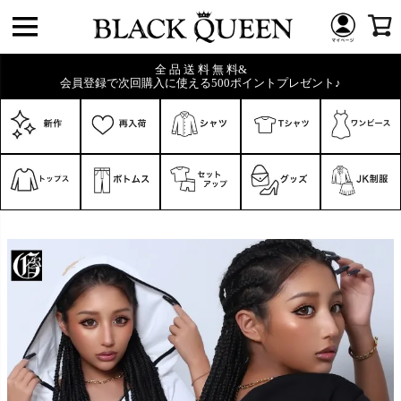
全 品 送 料 無 料&
会員登録で次回購入に使える500ポイントプレゼント♪