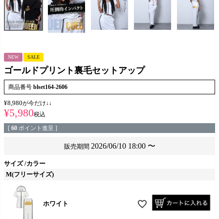
NEW
SALE
ゴールドプリント裏毛セットアップ
商品番号
blset164-2606
¥
8,980
が今だけ↓↓
¥
5,980
税込
[
60
ポイント進呈 ]
2026/06/10 18:00
〜
販売期間
サイズ
カラー
M(フリーサイズ)
ホワイト