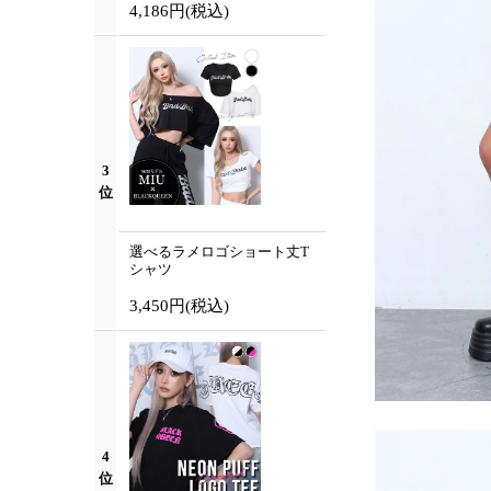
4,186円
(税込)
3
位
選べるラメロゴショート丈T
シャツ
3,450円
(税込)
4
位