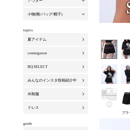
アウター
セットアップ一覧
パーカーセットアップ
Tシャツセットアップ
スカートセットアップ
ベロアセットアップ
小物(靴/バッグ/帽子)
アウター一覧
コート
ジャケット
ブルゾン/MA-1
小物(靴/バッグ/帽子)一覧
バッグ
キャップ/ハット
靴
ビキニ
マスク
topics
夏アイテム
comingsoon
BQ SELECT
みんなのインスタ投稿紹介中
JK制服
ドレス
ブラ
guide