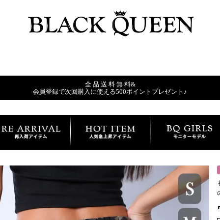
全 品 送 料 無 料&
会員登録で次回購入に使える500ポイントプレゼント♪