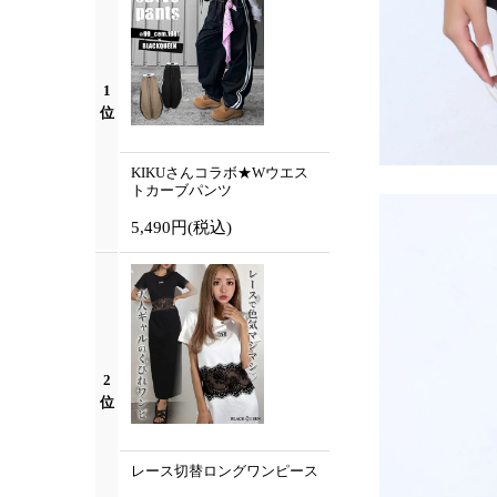
1
位
KIKUさんコラボ★Wウエス
トカーブパンツ
5,490円
(税込)
2
位
レース切替ロングワンピース