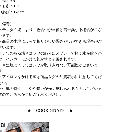
【モデル】
ももあ：151cm
のあぴ：148cm
【備考】
・モニタ性能により、色合いが画像と若干異なる場合がござ
います。
・商品の生地によって折りジワや畳みジワができる場合がご
ざいます。
・シワのある場合はシワの部分にスプレーで軽く水を吹きか
け、ハンガーにかけて乾かすと改善されます。
※生地によってはシワが取りきれない可能性がございま
す。
・アイロンをかける際は商品タグの品質表示に注意してくだ
さい。
・生地の特性上、やや匂いが強く感じられるものもございま
すので、あらかじめご了承ください。
★ COORDINATE ★