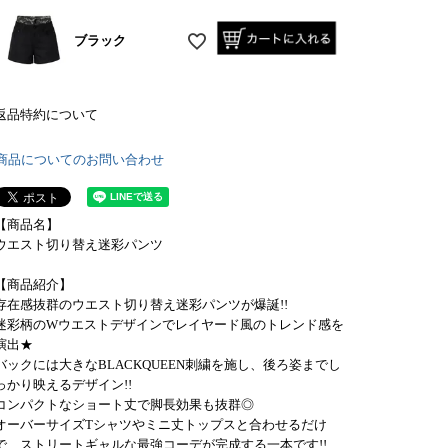
ブラック
返品特約について
商品についてのお問い合わせ
【商品名】
ウエスト切り替え迷彩パンツ
【商品紹介】
存在感抜群のウエスト切り替え迷彩パンツが爆誕!!
迷彩柄のWウエストデザインでレイヤード風のトレンド感を
演出★
バックには大きなBLACKQUEEN刺繍を施し、後ろ姿までし
っかり映えるデザイン!!
コンパクトなショート丈で脚長効果も抜群◎
オーバーサイズTシャツやミニ丈トップスと合わせるだけ
で、ストリートギャルな最強コーデが完成する一本です!!