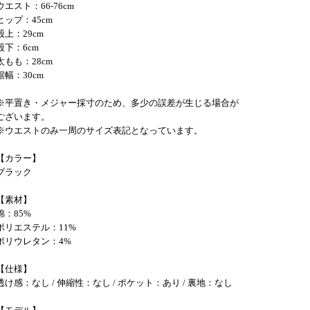
ウエスト：66-76cm
ヒップ：45cm
股上：29cm
股下：6cm
太もも：28cm
裾幅：30cm
※平置き・メジャー採寸のため、多少の誤差が生じる場合が
ございます。
※ウエストのみ一周のサイズ表記となっています。
【カラー】
ブラック
【素材】
綿：85%
ポリエステル：11%
ポリウレタン：4%
【仕様】
透け感：なし / 伸縮性：なし / ポケット：あり / 裏地：なし