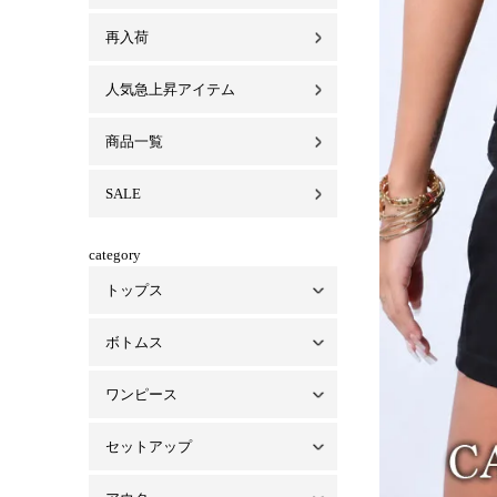
再入荷
人気急上昇アイテム
商品一覧
SALE
category
トップス
ボトムス
トップス一覧
ベアトップ・インナー
シャツ/ブラウス
パーカー
ワンピース
ボトムス一覧
パンツ
スカート
デニム
セットアップ
ワンピース一覧
ミニワンピ
ロングワンピ
オールインワン