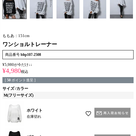
ももあ：151cm
ワンショルトレーナー
商品番号
bltp107-2508
¥
5,980
が今だけ↓↓
¥
4,980
税込
[
50
ポイント進呈 ]
サイズ
カラー
M(フリーサイズ)
ホワイト
在庫切れ