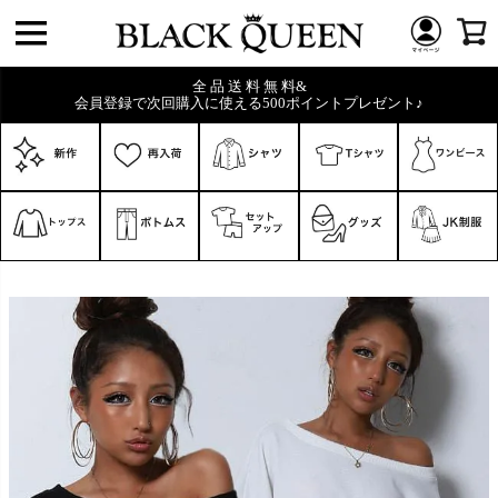
全 品 送 料 無 料&
会員登録で次回購入に使える500ポイントプレゼント♪