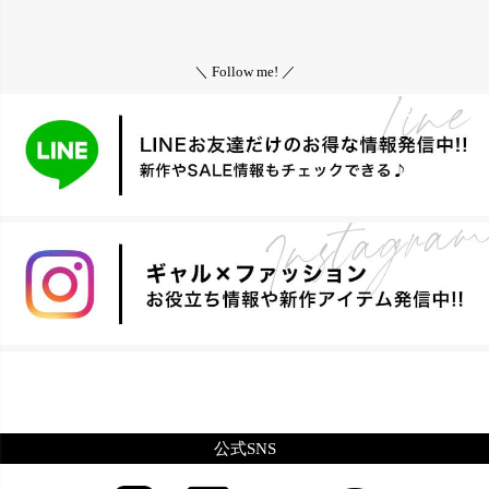
＼ Follow me! ／
公式SNS