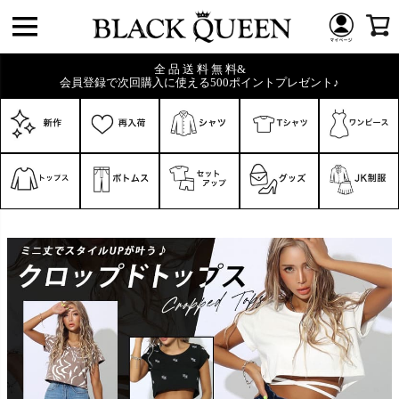
全 品 送 料 無 料&
会員登録で次回購入に使える500ポイントプレゼント♪
キーワード
価格
〜
在庫なし商品
在庫なし商品を表示しない
商品番号/JANコード