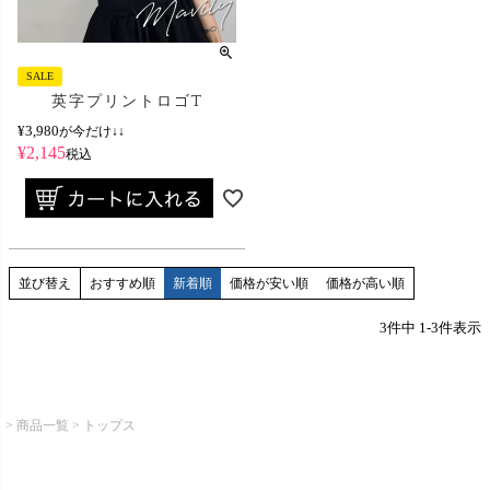
SALE
英字プリントロゴT
¥
3,980
が今だけ↓↓
¥
2,145
税込
並び替え
おすすめ順
新着順
価格が安い順
価格が高い順
3
件中
1
-
3
件表示
商品一覧
トップス