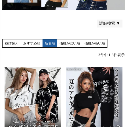
検索
詳細検索 ▼
並び替え
おすすめ順
新着順
価格が安い順
価格が高い順
3
件中
1
-
3
件表示