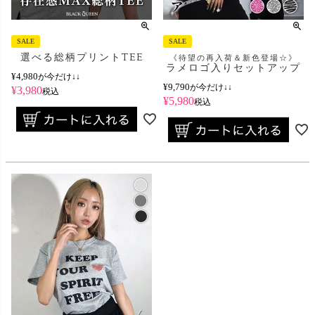
SALE
SALE
選べる総柄プリントTEE
《待望の再入荷＆新色登場☆》
ラメロゴ入りセットアップ
¥
4,980
が今だけ↓↓
¥
9,790
が今だけ↓↓
¥
3,980
税込
¥
5,980
税込