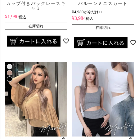
カップ付きバックレースキ
バルーンミニスカート
ャミ
¥
4,980
が今だけ↓↓
¥
1,980
税込
¥
3,984
税込
在庫切れ
在庫切れ