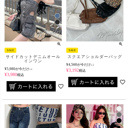
SALE
SALE
サイドカットデニムオール
スクエアショルダーバッグ
インワン
¥
4,560
が今だけ↓↓
¥
5,980
が今だけ↓↓
¥
3,192
税込
¥
3,980
税込