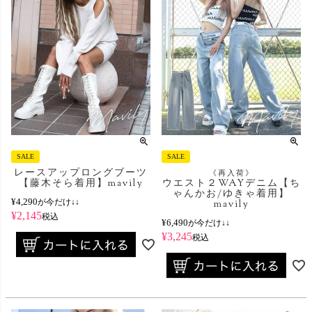
SALE
SALE
レースアップロングブーツ
《再入荷》
【藤木そら着用】mavily
ウエスト２WAYデニム【ち
ゃんかお/ゆきゃ着用】
¥
4,290
が今だけ↓↓
mavily
¥
2,145
税込
¥
6,490
が今だけ↓↓
¥
3,245
税込