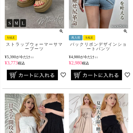
SALE
再入荷
SALE
ストラップウォーマーサマ
バックリボンデザインショ
ーブーツ
ートパンツ
¥
5,390
¥
4,980
が今だけ↓↓
が今だけ↓↓
¥
3,773
¥
2,980
税込
税込