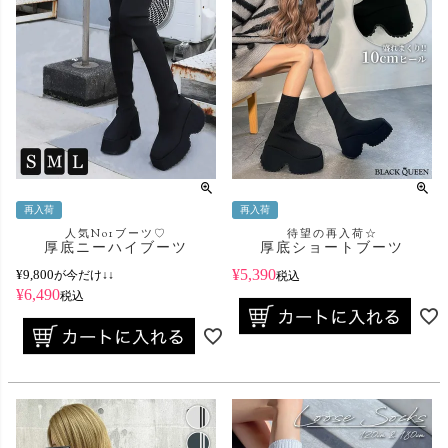
再入荷
再入荷
人気No1ブーツ♡
待望の再入荷☆
厚底ニーハイブーツ
厚底ショートブーツ
¥
5,390
¥
9,800
が今だけ↓↓
税込
¥
6,490
税込