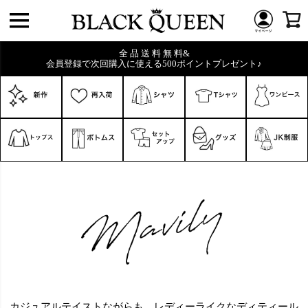
全 品 送 料 無 料&
会員登録で次回購入に使える500ポイントプレゼント♪
キーワード
価格
〜
在庫なし商品
在庫なし商品を表示しない
商品番号/JANコード
カジュアルテイストながらも、レディーライクなディティール