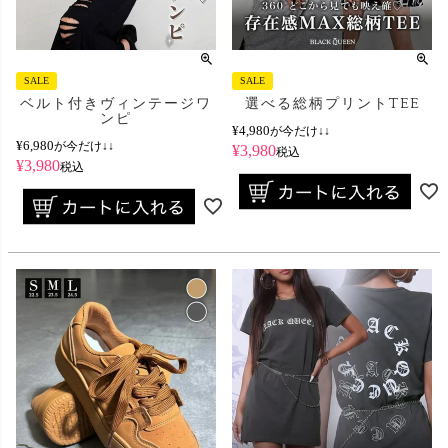
SALE
SALE
ベルト付きヴィンテージワ
選べる総柄プリントTEE
ンピ
¥
4,980
が今だけ↓↓
¥
6,980
が今だけ↓↓
¥
3,980
税込
¥
3,980
税込