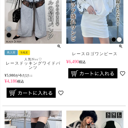
再入荷
SALE
レースロゴワンピース
人気No1♡
¥
6,490
税込
レースドッキングワイドパ
ンツ
¥
5,980
が今だけ↓↓
¥
4,186
税込