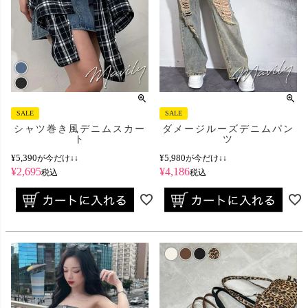
SALE
SALE
シャツ巻き風デニムスカー
ダメージルーズデニムパン
ト
ツ
¥
5,390
¥
5,980
が今だけ↓↓
が今だけ↓↓
¥
2,695
¥
4,186
税込
税込