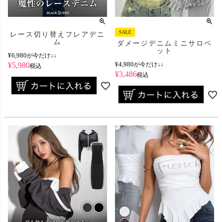
SALE
レース切り替えフレアデニ
ム
ダメージデニムミニサロペ
ット
¥
6,980
が今だけ↓↓
¥
4,980
¥
5,980
が今だけ↓↓
税込
¥
3,486
税込