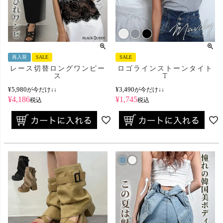
再入荷
SALE
SALE
レース切替ロングワンピー
ロゴラインストーンタイト
ス
T
¥
5,980
¥
3,490
が今だけ↓↓
が今だけ↓↓
¥
4,186
¥
1,745
税込
税込