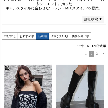
やシルエットに拘った
ギャルスタイルに合わせた"トレンドMIXスタイル"を提案。
検索
詳細検索 ▼
並び替え
おすすめ順
新着順
価格が安い順
価格が高い順
156
件中
61
-
120
件表示
1
2
3