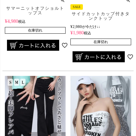
SALE
サマーニットオフショルト
ップス
サイドカットカップ付きタ
ンクトップ
¥
4,980
税込
¥
2,980
が今だけ↓↓
在庫切れ
¥
1,980
税込
在庫切れ