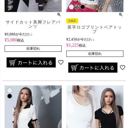
SALE
サイドカット美脚フレアパ
ンツ
英字ロゴプリントベアトッ
プ
¥
6,980
が今だけ↓↓
¥
2,450
¥
5,980
が今だけ↓↓
税込
¥
1,225
税込
在庫切れ
在庫切れ