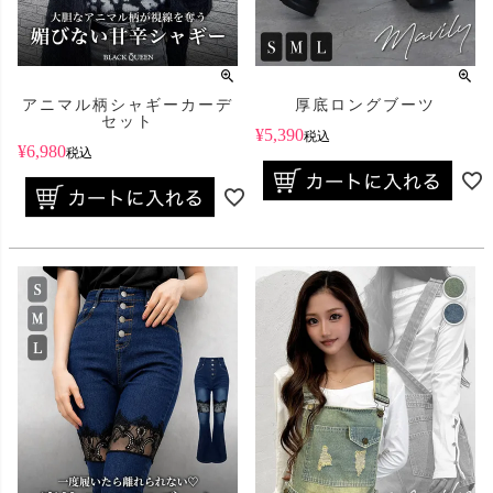
アニマル柄シャギーカーデ
厚底ロングブーツ
セット
¥
5,390
税込
¥
6,980
税込