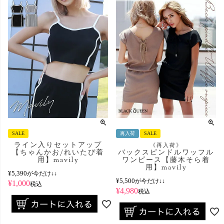
SALE
再入荷
SALE
ライン入りセットアップ
《再入荷》
【ちゃんかお/れいたぴ着
バックスピンドルワッフル
用】mavily
ワンピース【藤木そら着
用】mavily
¥
5,390
が今だけ↓↓
¥
5,500
が今だけ↓↓
¥
1,000
税込
¥
4,980
税込