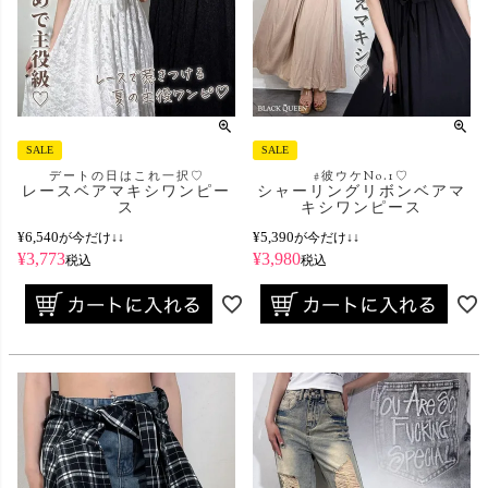
SALE
SALE
デートの日はこれ一択♡
#彼ウケNo.1♡
レースベアマキシワンピー
シャーリングリボンベアマ
ス
キシワンピース
¥
6,540
¥
5,390
が今だけ↓↓
が今だけ↓↓
¥
3,773
¥
3,980
税込
税込