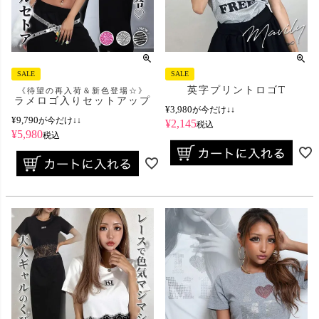
SALE
SALE
英字プリントロゴT
《待望の再入荷＆新色登場☆》
ラメロゴ入りセットアップ
¥
3,980
が今だけ↓↓
¥
9,790
が今だけ↓↓
¥
2,145
税込
¥
5,980
税込