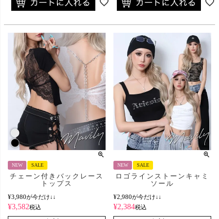
NEW
SALE
NEW
SALE
チェーン付きバックレース
ロゴラインストーンキャミ
トップス
ソール
¥
3,980
¥
2,980
が今だけ↓↓
が今だけ↓↓
¥
3,582
¥
2,384
税込
税込