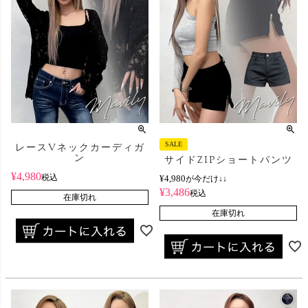
SALE
レースVネックカーディガ
ン
サイドZIPショートパンツ
¥
4,980
税込
¥
4,980
が今だけ↓↓
¥
3,486
税込
在庫切れ
在庫切れ