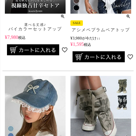
SALE
選べる丈感♪
バイカラーセットアップ
アシメペプラムベアトップ
¥
7,980
税込
¥
3,980
が今だけ↓↓
¥
1,595
税込