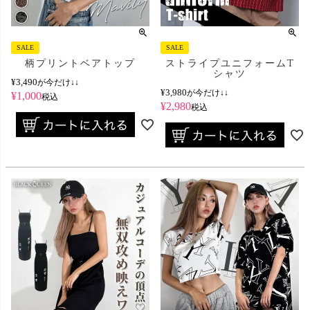
SALE
SALE
柄プリントベアトップ
ストライプユニフォームT
シャツ
¥
3,490
が今だけ↓↓
¥
3,980
が今だけ↓↓
¥
1,000
税込
¥
2,980
税込