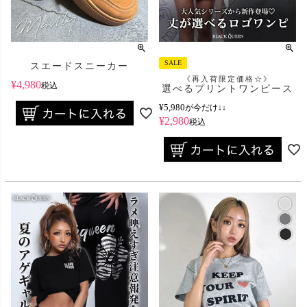
SALE
スエードスニーカー
《再入荷限定価格☆》
¥
4,980
税込
選べるプリントワンピース
¥
5,980
が今だけ↓↓
¥
2,980
税込