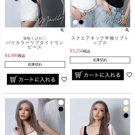
スクエアネック半袖リブト
強制くびれ♡
バイカラーリブタイトワン
ップス
ピース
¥
3,250
税込
¥
4,980
税込
在庫切れ
在庫切れ