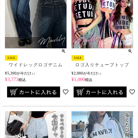
SALE
SALE
ワイドレッグロゴデニム
ロゴ入りチューブトップ
¥
5,390
¥
2,980
が今だけ↓↓
が今だけ↓↓
¥
3,773
¥
1,000
税込
税込