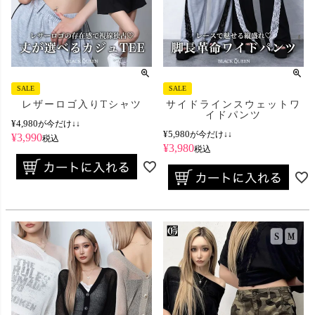
SALE
SALE
レザーロゴ入りTシャツ
サイドラインスウェットワ
イドパンツ
¥
4,980
が今だけ↓↓
¥
5,980
が今だけ↓↓
¥
3,990
税込
¥
3,980
税込