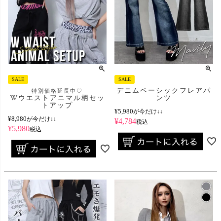
SALE
SALE
デニムベーシックフレアパ
特別価格延長中♡
Wウエストアニマル柄セッ
ンツ
トアップ
¥
5,980
が今だけ↓↓
¥
8,980
が今だけ↓↓
¥
4,784
税込
¥
5,980
税込