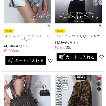
SALE
SALE
クラッシュデニムショート
ハイビスカスちびTシャツ
パンツ
¥
3,980
が今だけ↓↓
¥
4,980
が今だけ↓↓
¥
2,980
税込
¥
3,980
税込