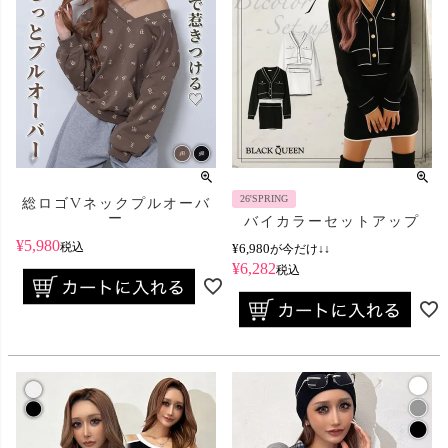
26'SPRING
総ロゴVネックプルオーバ
ー
バイカラーセットアップ
¥
5,980
税込
¥
6,980
が今だけ↓↓
¥
6,282
税込