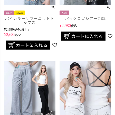
NEW
SALE
NEW
バイカラーサマーニットト
バックロゴシアーTEE
ップス
¥
2,980
税込
¥
2,980
が今だけ↓↓
¥
2,682
税込