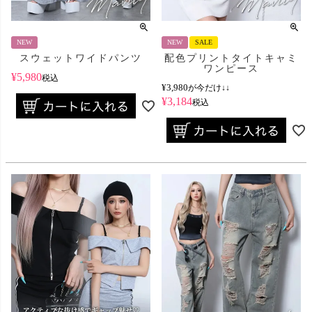
NEW
NEW
SALE
スウェットワイドパンツ
配色プリントタイトキャミ
ワンピース
¥
5,980
税込
¥
3,980
が今だけ↓↓
¥
3,184
税込