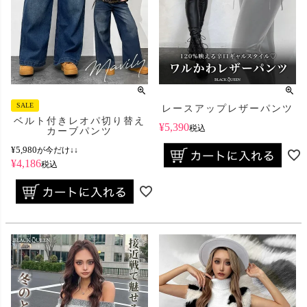
SALE
レースアップレザーパンツ
ベルト付きレオパ切り替え
¥
5,390
税込
カーブパンツ
¥
5,980
が今だけ↓↓
¥
4,186
税込