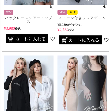
NEW
NEW
SALE
バックレースシアートップ
ストーン付きフレアデニム
ス
¥
5,980
が今だけ↓↓
¥
3,980
税込
¥
4,784
税込