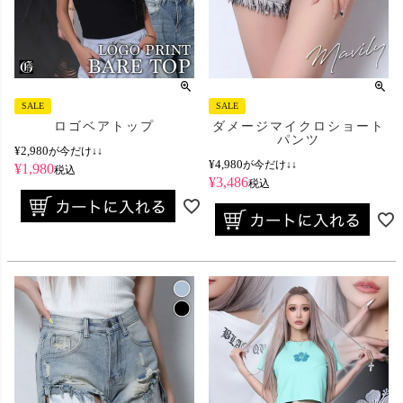
SALE
SALE
ロゴベアトップ
ダメージマイクロショート
パンツ
¥
2,980
が今だけ↓↓
¥
4,980
が今だけ↓↓
¥
1,980
税込
¥
3,486
税込