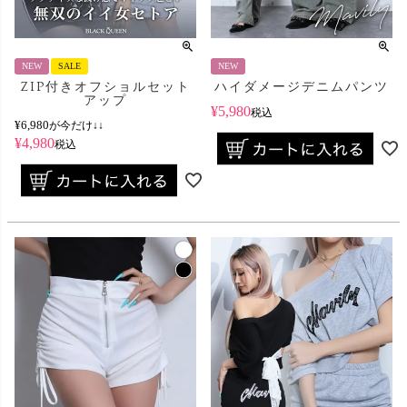
NEW
SALE
NEW
ZIP付きオフショルセット
ハイダメージデニムパンツ
アップ
¥
5,980
税込
¥
6,980
が今だけ↓↓
¥
4,980
税込