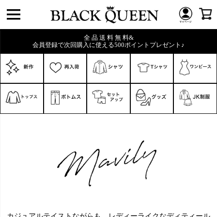
全 品 送 料 無 料&
会員登録で次回購入に使える500ポイントプレゼント♪
キーワード
価格
〜
在庫なし商品
在庫なし商品を表示しない
商品番号/JANコード
カジュアルテイストながらも、レディーライクなディティール