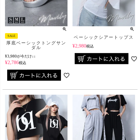
SALE
ベーシックシアートップス
厚底ベーシックトングサン
¥
2,980
税込
ダル
¥
3,980
が今だけ↓↓
¥
2,786
税込