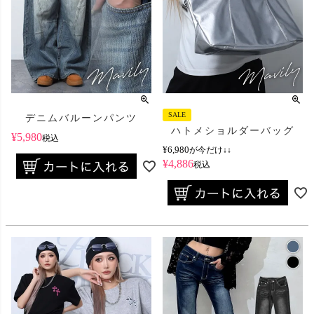
SALE
デニムバルーンパンツ
ハトメショルダーバッグ
¥
5,980
税込
¥
6,980
が今だけ↓↓
¥
4,886
税込