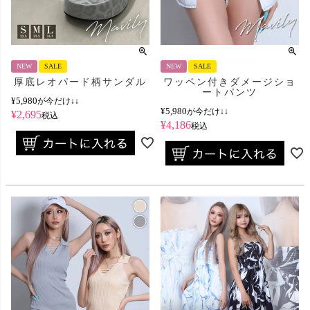
NEW
SALE
NEW
SALE
厚底レオパード柄サンダル
ワッペン付きダメージショ
ートパンツ
¥
5,980
が今だけ↓↓
¥
5,980
が今だけ↓↓
¥
2,695
税込
¥
4,186
税込