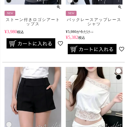
NEW
NEW
ストーン付きロゴシアート
バックレースアップレース
ップス
シャツ
¥
3,980
¥
5,980
が今だけ↓↓
税込
¥
5,382
税込