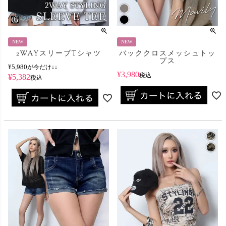
NEW
NEW
2WAYスリーブTシャツ
バッククロスメッシュトッ
プス
¥
5,980
が今だけ↓↓
¥
3,980
税込
¥
5,382
税込