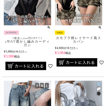
26'SPRING
SALE
カモフラ柄レイヤード風ス
《限定2,000円OFF♡》
2WAY透かし編みカーディ
カパン
ガン
¥
4,980
が今だけ↓↓
¥
5,980
が今だけ↓↓
¥
3,984
税込
¥
3,980
税込