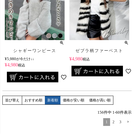
シャギーワンピース
ゼブラ柄ファーベスト
¥
4,980
¥
5,980
が今だけ↓↓
税込
¥
4,980
税込
並び替え
おすすめ順
新着順
価格が安い順
価格が高い順
156
件中
1
-
60
件表示
1
2
3