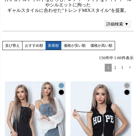
やシルエットに拘った
ギャルスタイルに合わせた"トレンドMIXスタイル"を提案。
検索
詳細検索 ▼
並び替え
おすすめ順
新着順
価格が安い順
価格が高い順
156
件中
1
-
60
件表示
1
2
3