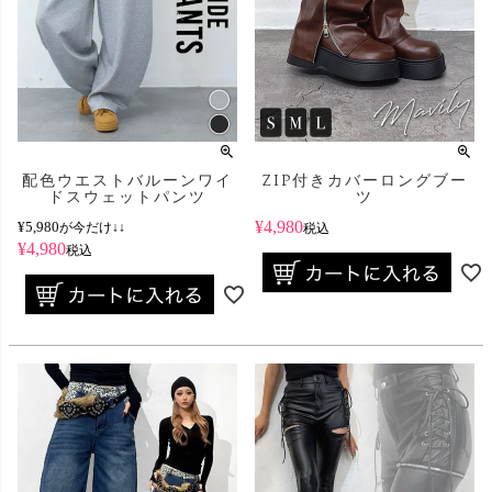
配色ウエストバルーンワイ
ZIP付きカバーロングブー
ドスウェットパンツ
ツ
¥
4,980
¥
5,980
が今だけ↓↓
税込
¥
4,980
税込