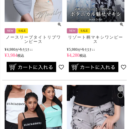
NEW
SALE
NEW
SALE
ノースリーブタイトリブワ
リゾート柄マキシワンピー
ンピース
ス
¥
4,980
¥
5,980
が今だけ↓↓
が今だけ↓↓
¥
3,984
¥
4,280
税込
税込