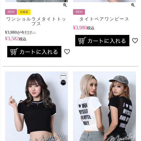
NEW
SALE
NEW
ワンショルラメタイトトッ
タイトベアワンピース
プス
¥
3,980
税込
¥
3,980
が今だけ↓↓
¥
3,582
税込