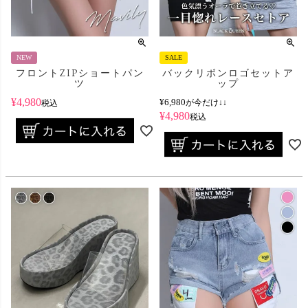
NEW
SALE
フロントZIPショートパン
バックリボンロゴセットア
ツ
ップ
¥
4,980
¥
6,980
が今だけ↓↓
税込
¥
4,980
税込