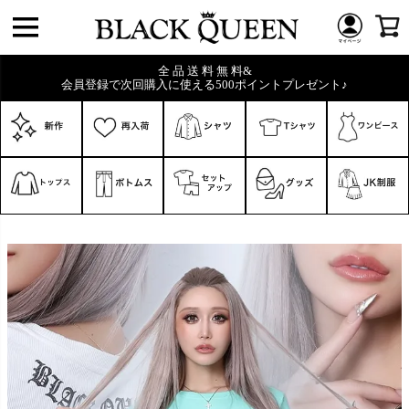
全 品 送 料 無 料&
会員登録で次回購入に使える500ポイントプレゼント♪