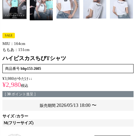
SALE
MIU：164cm
ももあ：151cm
ハイビスカスちびTシャツ
商品番号
bltp153-2605
¥
3,980
が今だけ↓↓
¥
2,980
税込
[
30
ポイント進呈 ]
2026/05/13 18:00
〜
販売期間
サイズ
カラー
M(フリーサイズ)