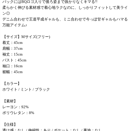
バックにはBQロゴ入りで後ろ姿まで抜かりなくキマる!!
柔らかく伸びる素材感で着心地ラクなのに、しっかりフィットして美ライ
ン◎
デニム合わせで王道平成ギャルも、ミニ合わせで今っぽ甘ギャルもハマる
万能アイテム♪
【サイズ】Mサイズ(フリー)
着丈：45cm
肩幅：37cm
袖丈：15cm
バスト：45cm
袖口：16cm
裾幅：45cm
【カラー】
ホワイト / ミント / ブラック
【素材】
レーヨン：92%
ポリウレタン：8%
【仕様】
透け感：なし / 伸縮性：あり / ポケット：なし / 裏地：なし