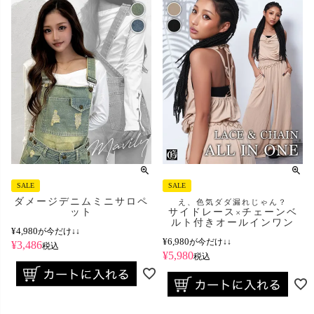
SALE
SALE
ダメージデニムミニサロペ
え、色気ダダ漏れじゃん？
ット
サイドレース×チェーンベ
ルト付きオールインワン
¥
4,980
が今だけ↓↓
¥
6,980
が今だけ↓↓
¥
3,486
税込
¥
5,980
税込