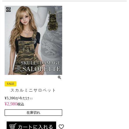
SALE
スカルミニサロペット
¥
5,390
が今だけ↓↓
¥
2,980
税込
在庫切れ