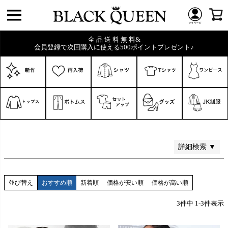
価格
〜
全 品 送 料 無 料&
会員登録で次回購入に使える500ポイントプレゼント♪
在庫なし商品
在庫なし商品を表示しない
商品番号/JANコード
検索
詳細検索 ▼
並び替え
おすすめ順
新着順
価格が安い順
価格が高い順
3
件中
1
-
3
件表示