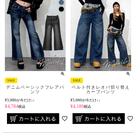
SALE
SALE
デニムベーシックフレアパ
ベルト付きレオパ切り替え
ンツ
カーブパンツ
¥
5,980
¥
5,980
が今だけ↓↓
が今だけ↓↓
¥
4,784
¥
4,186
税込
税込