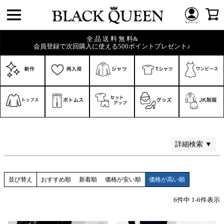
価格
〜
全 品 送 料 無 料&
会員登録で次回購入に使える500ポイントプレゼント♪
在庫なし商品
在庫なし商品を表示しない
商品番号/JANコード
検索
詳細検索 ▼
並び替え
おすすめ順
新着順
価格が安い順
価格が高い順
6
件中
1
-
6
件表示