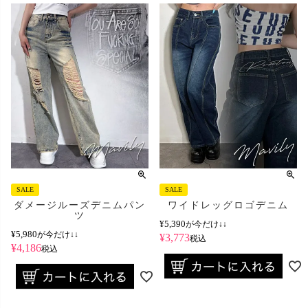
SALE
SALE
ダメージルーズデニムパン
ワイドレッグロゴデニム
ツ
¥
5,390
が今だけ↓↓
¥
5,980
が今だけ↓↓
¥
3,773
税込
¥
4,186
税込