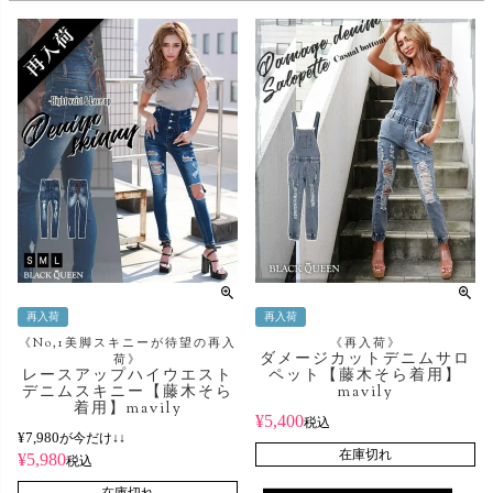
再入荷
再入荷
《No,1美脚スキニーが待望の再入
《再入荷》
ダメージカットデニムサロ
荷》
レースアップハイウエスト
ペット【藤木そら着用】
デニムスキニー【藤木そら
mavily
着用】mavily
¥
5,400
税込
¥
7,980
が今だけ↓↓
在庫切れ
¥
5,980
税込
在庫切れ