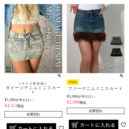
SALE
Lサイズ新登場☆
ダメージデニムミニスカー
ファーデニムミニスカート
ト
¥
5,390
が今だけ↓↓
¥
5,390
が今だけ↓↓
¥
1,000
税込
¥
4,312
税込
在庫切れ
在庫切れ