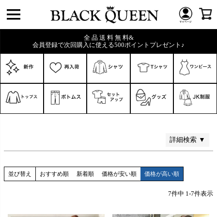
価格
〜
全 品 送 料 無 料&
会員登録で次回購入に使える500ポイントプレゼント♪
在庫なし商品
在庫なし商品を表示しない
商品番号/JANコード
検索
詳細検索 ▼
並び替え
おすすめ順
新着順
価格が安い順
価格が高い順
7
件中
1
-
7
件表示