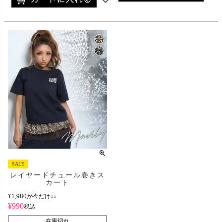
SALE
レイヤードチュール巻きス
カート
¥
1,980
が今だけ↓↓
¥
990
税込
在庫切れ