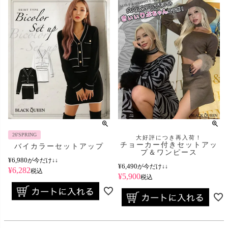
26'SPRING
大好評につき再入荷！
チョーカー付きセットアッ
バイカラーセットアップ
プ＆ワンピース
¥
6,980
が今だけ↓↓
¥
6,490
が今だけ↓↓
¥
6,282
税込
¥
5,900
税込