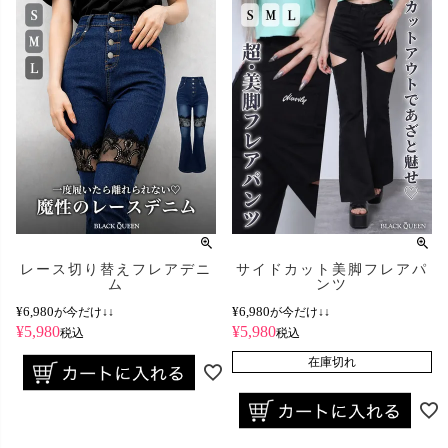
レース切り替えフレアデニ
サイドカット美脚フレアパ
ム
ンツ
¥
6,980
¥
6,980
が今だけ↓↓
が今だけ↓↓
¥
5,980
¥
5,980
税込
税込
在庫切れ