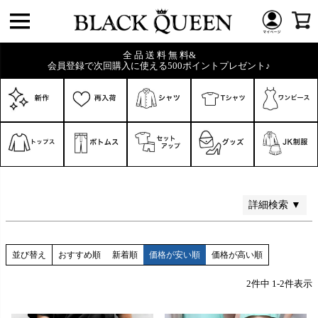
価格
〜
全 品 送 料 無 料&
会員登録で次回購入に使える500ポイントプレゼント♪
在庫なし商品
在庫なし商品を表示しない
商品番号/JANコード
検索
詳細検索 ▼
並び替え
おすすめ順
新着順
価格が安い順
価格が高い順
2
件中
1
-
2
件表示