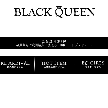
全 品 送 料 無 料&
会員登録で次回購入に使える500ポイントプレゼント♪