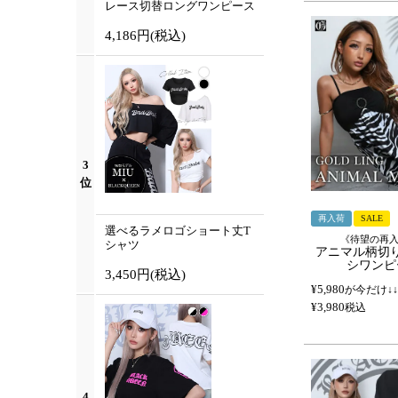
レース切替ロングワンピース
4,186円
(税込)
3
位
再入荷
SALE
選べるラメロゴショート丈T
《待望の再
シャツ
アニマル柄切
シワンピ
3,450円
(税込)
¥
5,980
が今だけ↓↓
¥
3,980
税込
4