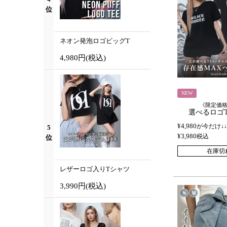
位
ネオン発泡ロゴビッグT
4,980円
(税込)
NEW
《限定価
選べるロゴ
¥
4,980
が今だけ↓↓
5
¥
3,980
税込
位
在庫切
レザーロゴ入りTシャツ
3,990円
(税込)