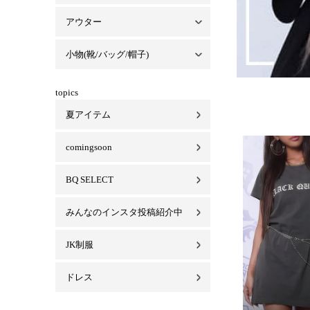
アウター
セットアップ一覧
パーカーセットアップ
Tシャツセットアップ
スカートセットアップ
ベロアセットアップ
小物(靴/バッグ/帽子)
アウター一覧
コート
ジャケット
ブルゾン/MA-1
小物(靴/バッグ/帽子)一覧
バッグ
キャップ/ハット
靴
ビキニ
マスク
topics
夏アイテム
comingsoon
BQ SELECT
みんなのインスタ投稿紹介中
JK制服
ドレス