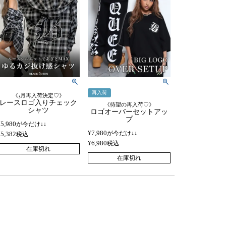
再入荷
《3月再入荷決定♡》
レースロゴ入りチェック
《待望の再入荷♡》
シャツ
ロゴオーバーセットアッ
プ
¥
5,980
が今だけ↓↓
¥
7,980
が今だけ↓↓
¥
5,382
税込
¥
6,980
税込
在庫切れ
在庫切れ