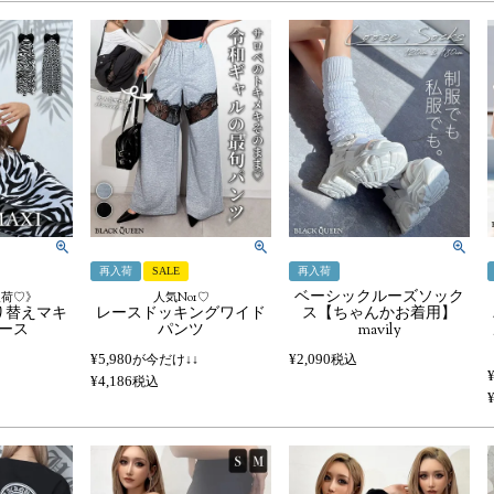
再入荷
SALE
再入荷
ベーシックルーズソック
入荷♡》
人気No1♡
り替えマキ
レースドッキングワイド
ス【ちゃんかお着用】
ース
パンツ
mavily
¥
5,980
¥
2,090
が今だけ↓↓
税込
¥
4,186
税込