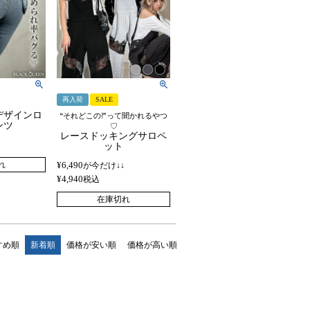
再入荷
SALE
デザインロ
“それどこの?”って聞かれるやつ
ンツ
♡
レースドッキングサロペ
ット
れ
¥
6,490
が今だけ↓↓
¥
4,940
税込
在庫切れ
すめ順
新着順
価格が安い順
価格が高い順