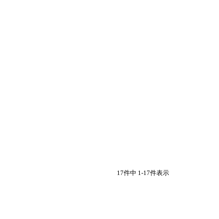
17
件中
1
-
17
件表示