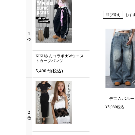
並び替え
おす
1
位
KIKUさんコラボ★Wウエス
トカーブパンツ
5,490円
(税込)
デニムバルー
¥
5,980
税込
2
位