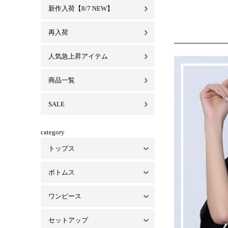
新作入荷【8/7 NEW】
再入荷
人気急上昇アイテム
商品一覧
SALE
category
トップス
ボトムス
トップス一覧
ベアトップ・インナー
シャツ/ブラウス
パーカー
ワンピース
ボトムス一覧
パンツ
スカート
デニム
セットアップ
ワンピース一覧
ミニワンピ
ロングワンピ
オールインワン