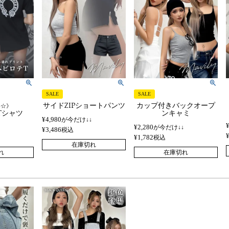
SALE
SALE
サイドZIPショートパンツ
カップ付きバックオープ
格☆》
Tシャツ
ンキャミ
¥
4,980
が今だけ↓↓
¥
2,280
が今だけ↓↓
¥
3,486
税込
¥
1,782
税込
在庫切れ
れ
在庫切れ