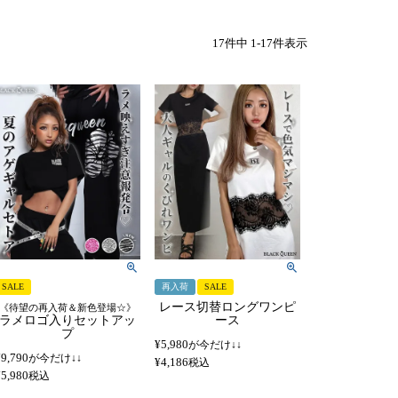
17
件中
1
-
17
件表示
SALE
再入荷
SALE
レース切替ロングワンピ
《待望の再入荷＆新色登場☆》
ラメロゴ入りセットアッ
ース
プ
¥
5,980
が今だけ↓↓
¥
9,790
が今だけ↓↓
¥
4,186
税込
¥
5,980
税込