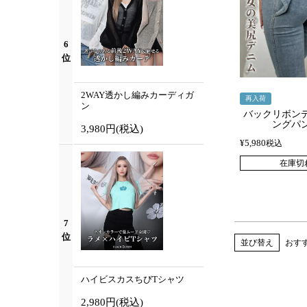
6
位
2WAY透かし編みカーディガ
再入荷
ン
バックリボン
ングパ
3,980円
(税込)
¥
5,980
税込
在庫切
7
位
並び替え
おす
ハイビスカスちびTシャツ
2,980円
(税込)