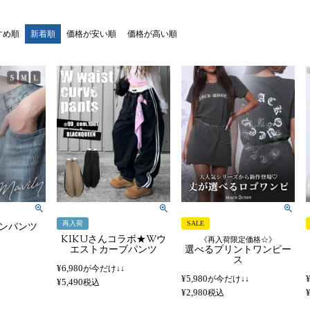
すめ順
新着順
価格が安い順
価格が高い順
再入荷
SALE
ンパンツ
KIKUさんコラボ★Wウ
《再入荷限定価格☆》
エストカーブパンツ
選べるプリントワンピー
ス
¥
6,980
が今だけ↓↓
¥
5,980
が今だけ↓↓
¥
5,490
税込
¥
2,980
税込